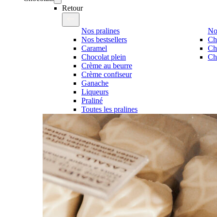
Retour
Nos pralines
No
Nos bestsellers
Ch
Caramel
Ch
Chocolat plein
Cho
Crème au beurre
Crème confiseur
Ganache
Liqueurs
Praliné
Toutes les pralines