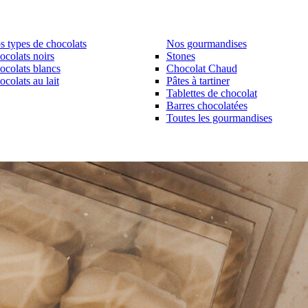
s types de chocolats
Nos gourmandises
ocolats noirs
Stones
ocolats blancs
Chocolat Chaud
colats au lait
Pâtes à tartiner
Tablettes de chocolat
Barres chocolatées
Toutes les gourmandises