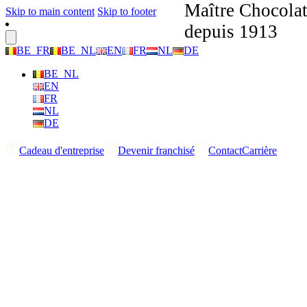
Maître Chocolat
Skip to main content
Skip to footer
depuis 1913
BE_FR
BE_NL
EN
FR
NL
DE
BE_NL
EN
FR
NL
DE
Cadeau d'entreprise
Devenir franchisé
Contact
Carrière