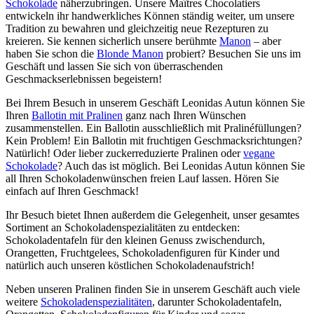
Schokolade
näherzubringen. Unsere Maîtres Chocolatiers
entwickeln ihr handwerkliches Können ständig weiter, um unsere
Tradition zu bewahren und gleichzeitig neue Rezepturen zu
kreieren. Sie kennen sicherlich unsere berühmte
Manon
– aber
haben Sie schon die
Blonde Manon
probiert? Besuchen Sie uns im
Geschäft und lassen Sie sich von überraschenden
Geschmackserlebnissen begeistern!
Bei Ihrem Besuch in unserem Geschäft Leonidas Autun können Sie
Ihren
Ballotin mit Pralinen
ganz nach Ihren Wünschen
zusammenstellen. Ein Ballotin ausschließlich mit Pralinéfüllungen?
Kein Problem! Ein Ballotin mit fruchtigen Geschmacksrichtungen?
Natürlich! Oder lieber zuckerreduzierte Pralinen oder
vegane
Schokolade
? Auch das ist möglich. Bei Leonidas Autun können Sie
all Ihren Schokoladenwünschen freien Lauf lassen. Hören Sie
einfach auf Ihren Geschmack!
Ihr Besuch bietet Ihnen außerdem die Gelegenheit, unser gesamtes
Sortiment an Schokoladenspezialitäten zu entdecken:
Schokoladentafeln für den kleinen Genuss zwischendurch,
Orangetten, Fruchtgelees, Schokoladenfiguren für Kinder und
natürlich auch unseren köstlichen Schokoladenaufstrich!
Neben unseren Pralinen finden Sie in unserem Geschäft auch viele
weitere
Schokoladenspezialitäten
, darunter Schokoladentafeln,