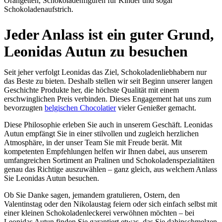
Orangetten, Schokoladenfiguren für Kinder und sogar
Schokoladenaufstrich.
Jeder Anlass ist ein guter Grund,
Leonidas Autun zu besuchen
Seit jeher verfolgt Leonidas das Ziel, Schokoladenliebhabern nur
das Beste zu bieten. Deshalb stellen wir seit Beginn unserer langen
Geschichte Produkte her, die höchste Qualität mit einem
erschwinglichen Preis verbinden. Dieses Engagement hat uns zum
bevorzugten
belgischen Chocolatier
vieler Genießer gemacht.
Diese Philosophie erleben Sie auch in unserem Geschäft. Leonidas
Autun empfängt Sie in einer stilvollen und zugleich herzlichen
Atmosphäre, in der unser Team Sie mit Freude berät. Mit
kompetenten Empfehlungen helfen wir Ihnen dabei, aus unserem
umfangreichen Sortiment an Pralinen und Schokoladenspezialitäten
genau das Richtige auszuwählen – ganz gleich, aus welchem Anlass
Sie Leonidas Autun besuchen.
Ob Sie Danke sagen, jemandem gratulieren, Ostern, den
Valentinstag oder den Nikolaustag feiern oder sich einfach selbst mit
einer kleinen Schokoladenleckerei verwöhnen möchten – bei
Leonidas Autun finden Sie garantiert etwas, das Sie dahinschmelzen