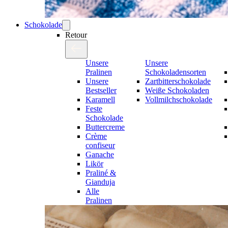
Schokolade
Retour
Unsere
Unsere
Pralinen
Schokoladensorten
Unsere
Zartbitterschokolade
Bestseller
Weiße Schokoladen
Karamell
Vollmilchschokolade
Feste
Schokolade
Buttercreme
Crème
confiseur
Ganache
Likör
Praliné &
Gianduja
Alle
Pralinen