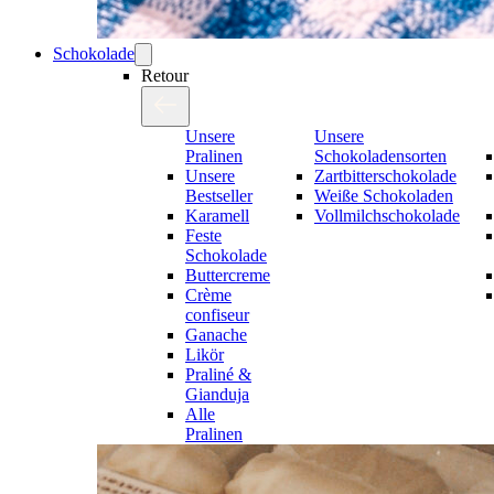
Schokolade
Retour
Unsere
Unsere
Pralinen
Schokoladensorten
Unsere
Zartbitterschokolade
Bestseller
Weiße Schokoladen
Karamell
Vollmilchschokolade
Feste
Schokolade
Buttercreme
Crème
confiseur
Ganache
Likör
Praliné &
Gianduja
Alle
Pralinen