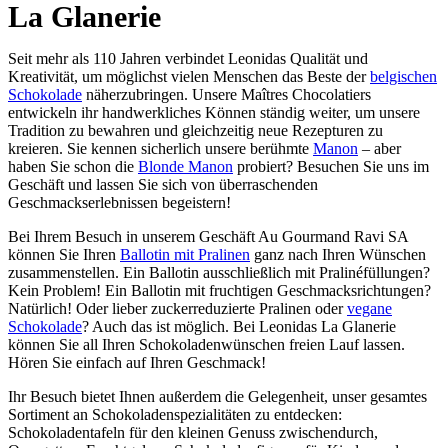
La Glanerie
Seit mehr als 110 Jahren verbindet Leonidas Qualität und
Kreativität, um möglichst vielen Menschen das Beste der
belgischen
Schokolade
näherzubringen. Unsere Maîtres Chocolatiers
entwickeln ihr handwerkliches Können ständig weiter, um unsere
Tradition zu bewahren und gleichzeitig neue Rezepturen zu
kreieren. Sie kennen sicherlich unsere berühmte
Manon
– aber
haben Sie schon die
Blonde Manon
probiert? Besuchen Sie uns im
Geschäft und lassen Sie sich von überraschenden
Geschmackserlebnissen begeistern!
Bei Ihrem Besuch in unserem Geschäft Au Gourmand Ravi SA
können Sie Ihren
Ballotin mit Pralinen
ganz nach Ihren Wünschen
zusammenstellen. Ein Ballotin ausschließlich mit Pralinéfüllungen?
Kein Problem! Ein Ballotin mit fruchtigen Geschmacksrichtungen?
Natürlich! Oder lieber zuckerreduzierte Pralinen oder
vegane
Schokolade
? Auch das ist möglich. Bei Leonidas La Glanerie
können Sie all Ihren Schokoladenwünschen freien Lauf lassen.
Hören Sie einfach auf Ihren Geschmack!
Ihr Besuch bietet Ihnen außerdem die Gelegenheit, unser gesamtes
Sortiment an Schokoladenspezialitäten zu entdecken:
Schokoladentafeln für den kleinen Genuss zwischendurch,