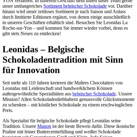
YON verlassen. In unserem Geschäft stellt Ihnen unser Team gerne
unser umfangreiches
Sortiment belgischer Schokolade
vor. Darüber
hinaus wird unser zeitloses Sortiment je nach Saison und Anlass
durch limitierte Editionen ergänzt, von denen einige ausschließlich
in unseren Geschäften erhältlich sind. Besuchen Sie Leonidas La
Roche-sur-Yon – und kommen Sie immer wieder vorbei, denn es
gibt stets Neues zu entdecken!
Leonidas – Belgische
Schokoladentradition mit Sinn
für Innovation
Seit mehr als 110 Jahren kreieren die Maîtres Chocolatiers von
Leonidas mit Leidenschaft und handwerklichem Können
außergewöhnliche Spezialitäten aus
belgischer Schokolade
. Unsere
Mission? Allen Schokoladenliebhabern genussvolle Glücksmomente
zu schenken – mit köstlicher Schokolade zu einem erschwinglichen
Preis.
Als Spezialist für belgische Schokolade pflegt Leonidas seine
Tradition. Unsere
Manon
ist der beste Beweis dafür. Diese ikonische
Praline mit feiner Buttercremefüllung und weißer Schokolade