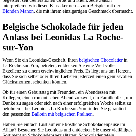
begeistert seit Generationen Groß und Klein. Jede Saison
interpretieren wir diesen Klassiker neu – zum Beispiel mit der
Blonden Manon
, die mit ihrem einzigartigen Geschmack überrascht.
Belgische Schokolade für jeden
Anlass bei Leonidas La Roche-
sur-Yon
Wenn Sie ein Leonidas-Geschäft, Ihren
belgischen Chocolatier
in
La Roche-sur-Yon, betreten, entdecken Sie eine Welt voller
Exzellenz zu einem erschwinglichen Preis. Es liegt uns am Herzen,
dass Sie sich selbst oder Ihren Liebsten jederzeit einen genussvollen
Glücksmoment schenken können.
Ob für einen Geburtstag mit Freunden, ein Abendessen mit
Kollegen, einen romantischen Abend zu zweit, ein Familienfest, um
Danke zu sagen oder sich nach einer erfolgreichen Woche selbst zu
belohnen – bei Leonidas La Roche-sur-Yon finden Sie garantiert
den passenden
Ballotin mit belgischen Pralinen
.
Haben Sie einfach Lust auf eine köstliche Schokoladenpause im
Alltag? Besuchen Sie Leonidas und entdecken Sie unser vielfältiges
Sortiment an Schokoladenspezialitäten: Schokoladentafeln,