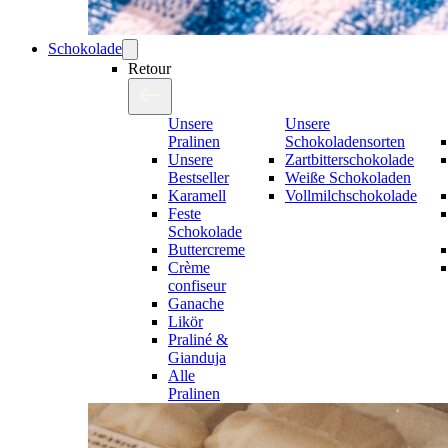
Schokolade
Retour
Unsere
Unsere
Pralinen
Schokoladensorten
Unsere
Zartbitterschokolade
Bestseller
Weiße Schokoladen
Karamell
Vollmilchschokolade
Feste
Schokolade
Buttercreme
Crème
confiseur
Ganache
Likör
Praliné &
Gianduja
Alle
Pralinen