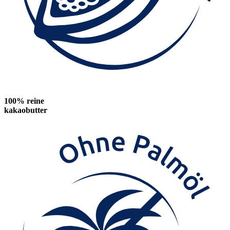
100% reine
kakaobutter