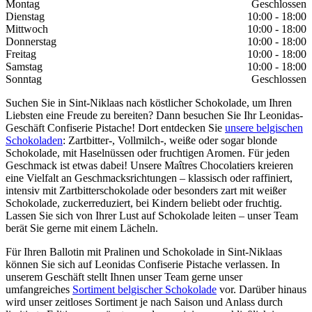
Montag
Geschlossen
Dienstag
10:00 - 18:00
Mittwoch
10:00 - 18:00
Donnerstag
10:00 - 18:00
Freitag
10:00 - 18:00
Samstag
10:00 - 18:00
Sonntag
Geschlossen
Suchen Sie in Sint-Niklaas nach köstlicher Schokolade, um Ihren
Liebsten eine Freude zu bereiten? Dann besuchen Sie Ihr Leonidas-
Geschäft Confiserie Pistache! Dort entdecken Sie
unsere belgischen
Schokoladen
: Zartbitter-, Vollmilch-, weiße oder sogar blonde
Schokolade, mit Haselnüssen oder fruchtigen Aromen. Für jeden
Geschmack ist etwas dabei! Unsere Maîtres Chocolatiers kreieren
eine Vielfalt an Geschmacksrichtungen – klassisch oder raffiniert,
intensiv mit Zartbitterschokolade oder besonders zart mit weißer
Schokolade, zuckerreduziert, bei Kindern beliebt oder fruchtig.
Lassen Sie sich von Ihrer Lust auf Schokolade leiten – unser Team
berät Sie gerne mit einem Lächeln.
Für Ihren Ballotin mit Pralinen und Schokolade in Sint-Niklaas
können Sie sich auf Leonidas Confiserie Pistache verlassen. In
unserem Geschäft stellt Ihnen unser Team gerne unser
umfangreiches
Sortiment belgischer Schokolade
vor. Darüber hinaus
wird unser zeitloses Sortiment je nach Saison und Anlass durch