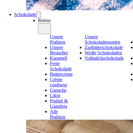
Schokolade
Retour
Unsere
Unsere
Pralinen
Schokoladensorten
Unsere
Zartbitterschokolade
Bestseller
Weiße Schokoladen
Karamell
Vollmilchschokolade
Feste
Schokolade
Buttercreme
Crème
confiseur
Ganache
Likör
Praliné &
Gianduja
Alle
Pralinen