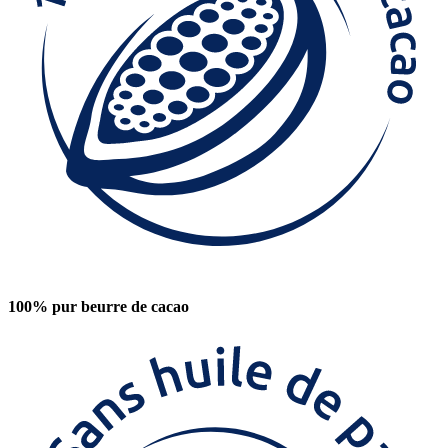
100% pur beurre de cacao