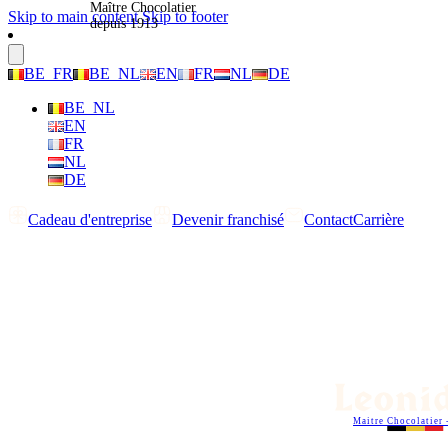
Maître Chocolatier
Skip to main content
Skip to footer
depuis 1913
BE_FR
BE_NL
EN
FR
NL
DE
BE_NL
EN
FR
NL
DE
Cadeau d'entreprise
Devenir franchisé
Contact
Carrière
Maitre Chocolatier 