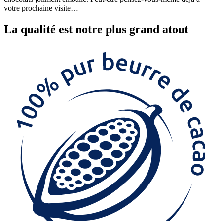
votre prochaine visite…
La
qualité
est notre plus grand atout