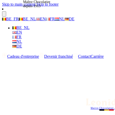
Maître Chocolatier
Skip to main content
Skip to footer
depuis 1913
BE_FR
BE_NL
EN
FR
NL
DE
BE_NL
EN
FR
NL
DE
Cadeau d'entreprise
Devenir franchisé
Contact
Carrière
Maitre Chocolatier 