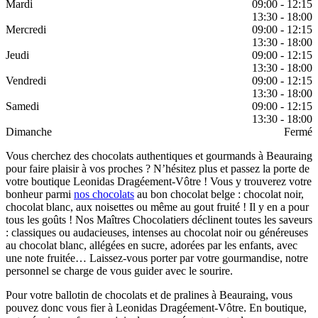
Mardi
09:00 - 12:15
13:30 - 18:00
Mercredi
09:00 - 12:15
13:30 - 18:00
Jeudi
09:00 - 12:15
13:30 - 18:00
Vendredi
09:00 - 12:15
13:30 - 18:00
Samedi
09:00 - 12:15
13:30 - 18:00
Dimanche
Fermé
Vous cherchez des chocolats authentiques et gourmands à Beauraing
pour faire plaisir à vos proches ? N’hésitez plus et passez la porte de
votre boutique Leonidas Dragéement-Vôtre ! Vous y trouverez votre
bonheur parmi
nos chocolats
au bon chocolat belge : chocolat noir,
chocolat blanc, aux noisettes ou même au gout fruité ! Il y en a pour
tous les goûts ! Nos Maîtres Chocolatiers déclinent toutes les saveurs
: classiques ou audacieuses, intenses au chocolat noir ou généreuses
au chocolat blanc, allégées en sucre, adorées par les enfants, avec
une note fruitée… Laissez-vous porter par votre gourmandise, notre
personnel se charge de vous guider avec le sourire.
Pour votre ballotin de chocolats et de pralines à Beauraing, vous
pouvez donc vous fier à Leonidas Dragéement-Vôtre. En boutique,