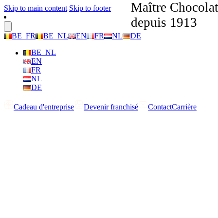
Maître Chocolat
Skip to main content
Skip to footer
depuis 1913
BE_FR
BE_NL
EN
FR
NL
DE
BE_NL
EN
FR
NL
DE
Cadeau d'entreprise
Devenir franchisé
Contact
Carrière