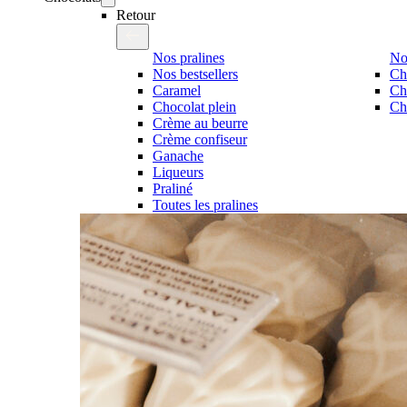
Retour
Nos pralines
No
Nos bestsellers
Ch
Caramel
Ch
Chocolat plein
Cho
Crème au beurre
Crème confiseur
Ganache
Liqueurs
Praliné
Toutes les pralines