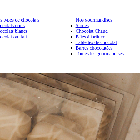
s types de chocolats
Nos gourmandises
ocolats noirs
Stones
ocolats blancs
Chocolat Chaud
colats au lait
Pâtes à tartiner
Tablettes de chocolat
Barres chocolatées
Toutes les gourmandises