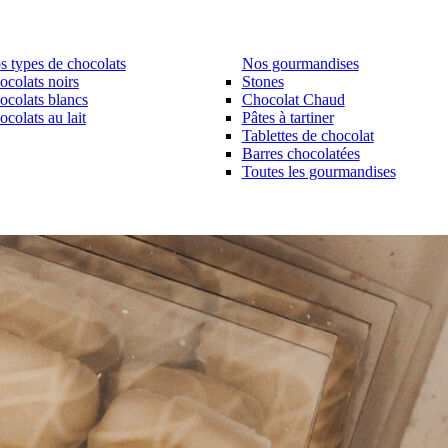
s types de chocolats
Nos gourmandises
ocolats noirs
Stones
ocolats blancs
Chocolat Chaud
colats au lait
Pâtes à tartiner
Tablettes de chocolat
Barres chocolatées
Toutes les gourmandises