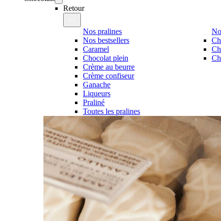
Retour
Nos pralines
No
Nos bestsellers
Ch
Caramel
Ch
Chocolat plein
Cho
Crème au beurre
Crème confiseur
Ganache
Liqueurs
Praliné
Toutes les pralines