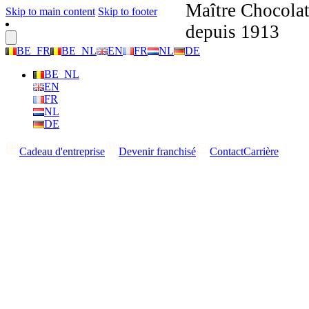
Maître Chocolat
Skip to main content
Skip to footer
depuis 1913
BE_FR
BE_NL
EN
FR
NL
DE
BE_NL
EN
FR
NL
DE
Cadeau d'entreprise
Devenir franchisé
Contact
Carrière