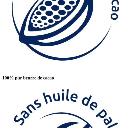
100% pur beurre de cacao