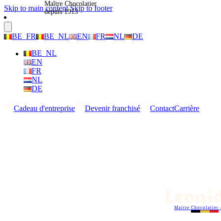
Maître Chocolatier
Skip to main content
Skip to footer
depuis 1913
BE_FR
BE_NL
EN
FR
NL
DE
BE_NL
EN
FR
NL
DE
Cadeau d'entreprise
Devenir franchisé
Contact
Carrière
Maitre Chocolatier 