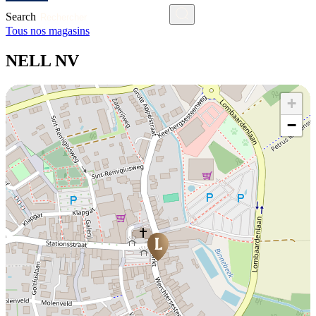
Search
Tous nos magasins
NELL NV
+
−