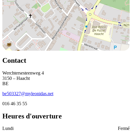
Contact
Werchtersesteenweg 4
3150 – Haacht
BE
be503327@myleonidas.net
016 46 35 55
Heures d'ouverture
Lundi
Fermé