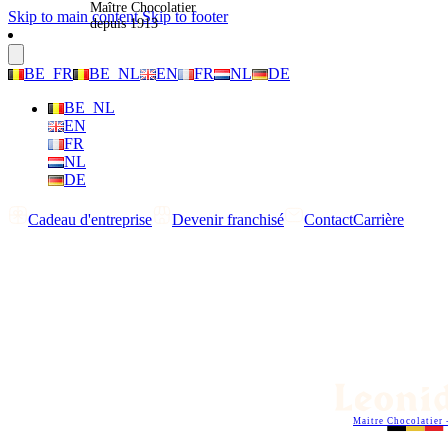
Maître Chocolatier
Skip to main content
Skip to footer
depuis 1913
BE_FR
BE_NL
EN
FR
NL
DE
BE_NL
EN
FR
NL
DE
Cadeau d'entreprise
Devenir franchisé
Contact
Carrière
Maitre Chocolatier 