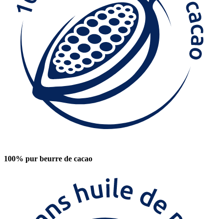
100% pur beurre de cacao