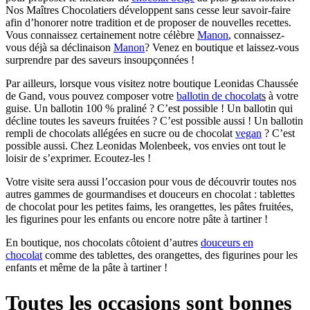
Nos Maîtres Chocolatiers développent sans cesse leur savoir-faire
afin d’honorer notre tradition et de proposer de nouvelles recettes.
Vous connaissez certainement notre célèbre
Manon
, connaissez-
vous déjà sa déclinaison
Manon
? Venez en boutique et laissez-vous
surprendre par des saveurs insoupçonnées !
Par ailleurs, lorsque vous visitez notre boutique Leonidas Chaussée
de Gand, vous pouvez composer votre
ballotin de chocolat
s
à votre
guise. Un ballotin 100 % praliné ? C’est possible ! Un ballotin qui
décline toutes les saveurs fruitées ? C’est possible aussi ! Un ballotin
rempli de chocolats allégées en sucre ou de chocolat
vegan
? C’est
possible aussi. Chez Leonidas Molenbeek, vos envies ont tout le
loisir de s’exprimer. Ecoutez-les !
Votre visite sera aussi l’occasion pour vous de découvrir toutes nos
autres gammes de gourmandises et douceurs en chocolat : tablettes
de chocolat pour les petites faims, les orangettes, les pâtes fruitées,
les figurines pour les enfants ou encore notre pâte à tartiner !
En boutique, nos chocolats côtoient d’autres
douceurs en
chocolat
comme des tablettes, des orangettes, des figurines pour les
enfants et même de la pâte à tartiner !
Toutes les occasions sont bonnes