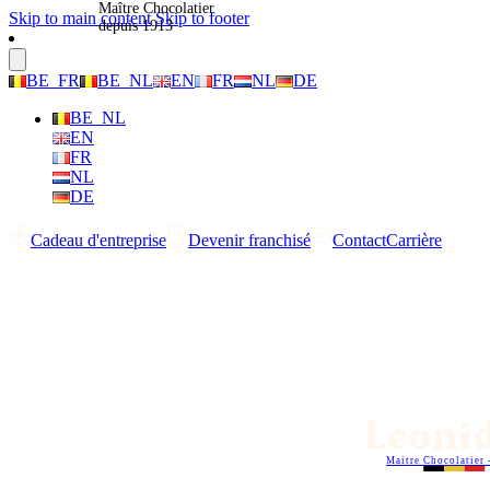
Maître Chocolatier
Skip to main content
Skip to footer
depuis 1913
BE_FR
BE_NL
EN
FR
NL
DE
BE_NL
EN
FR
NL
DE
Cadeau d'entreprise
Devenir franchisé
Contact
Carrière
Maitre Chocolatier 