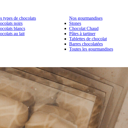
s types de chocolats
Nos gourmandises
ocolats noirs
Stones
ocolats blancs
Chocolat Chaud
colats au lait
Pâtes à tartiner
Tablettes de chocolat
Barres chocolatées
Toutes les gourmandises