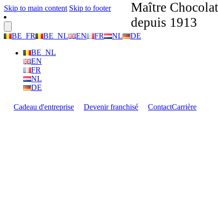
Maître Chocolat
Skip to main content
Skip to footer
depuis 1913
BE_FR
BE_NL
EN
FR
NL
DE
BE_NL
EN
FR
NL
DE
Cadeau d'entreprise
Devenir franchisé
Contact
Carrière