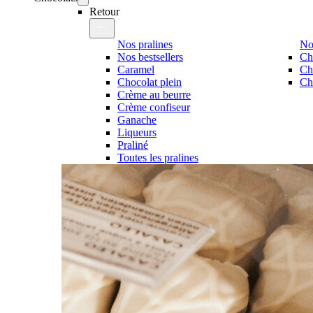
Retour
Nos pralines
No
Nos bestsellers
Ch
Caramel
Ch
Chocolat plein
Cho
Crème au beurre
Crème confiseur
Ganache
Liqueurs
Praliné
Toutes les pralines