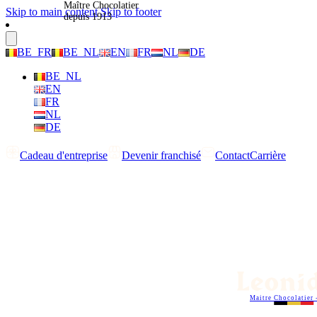
Maître Chocolatier
Skip to main content
Skip to footer
depuis 1913
BE_FR
BE_NL
EN
FR
NL
DE
BE_NL
EN
FR
NL
DE
Cadeau d'entreprise
Devenir franchisé
Contact
Carrière
Maitre Chocolatier 