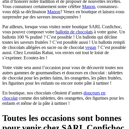
afin d’honorer notre tradition et de proposer de nouvelles recettes.
Vous connaissez certainement notre célèbre
Manon
, connaissez-
vous déjà sa déclinaison
Manon
? Venez en boutique et laissez-vous
surprendre par des saveurs insoupçonnées !
Par ailleurs, lorsque vous visitez notre boutique SARL Confichoc,
vous pouvez composer votre
ballotin de chocolat
s
à votre guise. Un
ballotin 100 % praliné ? C’est possible ! Un ballotin qui décline
toutes les saveurs fruitées ? C’est possible aussi ! Un ballotin rempli
de chocolats allégées en sucre ou de chocolat
vegan
? C’est possible
aussi. Chez Leonidas Rabat, vos envies ont tout le loisir de
s’exprimer. Ecoutez-les !
Votre visite sera aussi l’occasion pour vous de découvrir toutes nos
autres gammes de gourmandises et douceurs en chocolat : tablettes
de chocolat pour les petites faims, les orangettes, les pâtes fruitées,
les figurines pour les enfants ou encore notre pâte à tartiner !
En boutique, nos chocolats côtoient d’autres
douceurs en
chocolat
comme des tablettes, des orangettes, des figurines pour les
enfants et même de la pâte à tartiner !
Toutes les occasions sont bonnes
pour venir chez SARL Confichoc