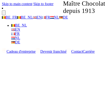
Maître Chocolat
Skip to main content
Skip to footer
depuis 1913
BE_FR
BE_NL
EN
FR
NL
DE
BE_NL
EN
FR
NL
DE
Cadeau d'entreprise
Devenir franchisé
Contact
Carrière