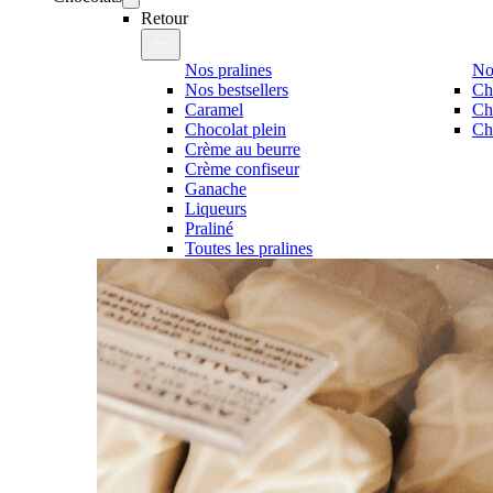
Retour
Nos pralines
No
Nos bestsellers
Ch
Caramel
Ch
Chocolat plein
Cho
Crème au beurre
Crème confiseur
Ganache
Liqueurs
Praliné
Toutes les pralines