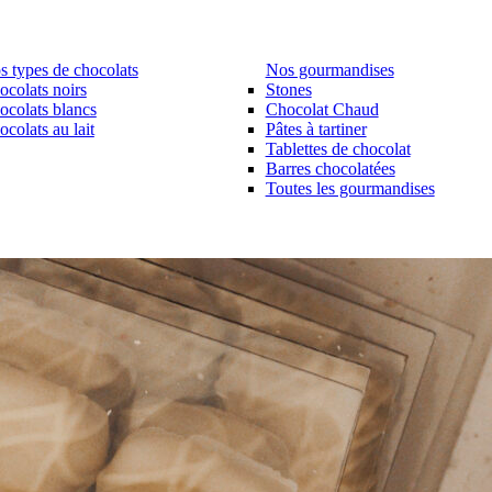
s types de chocolats
Nos gourmandises
ocolats noirs
Stones
ocolats blancs
Chocolat Chaud
colats au lait
Pâtes à tartiner
Tablettes de chocolat
Barres chocolatées
Toutes les gourmandises