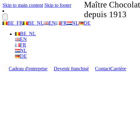
Maître Chocolat
Skip to main content
Skip to footer
depuis 1913
BE_FR
BE_NL
EN
FR
NL
DE
BE_NL
EN
FR
NL
DE
Cadeau d'entreprise
Devenir franchisé
Contact
Carrière