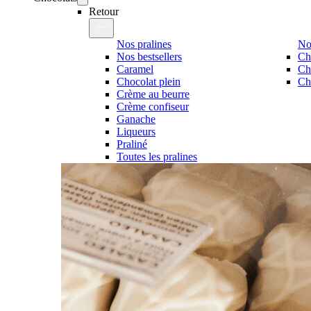
Retour
Nos pralines
No
Nos bestsellers
Ch
Caramel
Ch
Chocolat plein
Cho
Crème au beurre
Crème confiseur
Ganache
Liqueurs
Praliné
Toutes les pralines