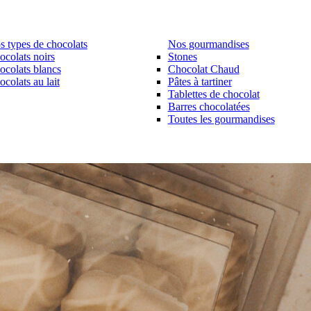
s types de chocolats
Nos gourmandises
ocolats noirs
Stones
ocolats blancs
Chocolat Chaud
colats au lait
Pâtes à tartiner
Tablettes de chocolat
Barres chocolatées
Toutes les gourmandises