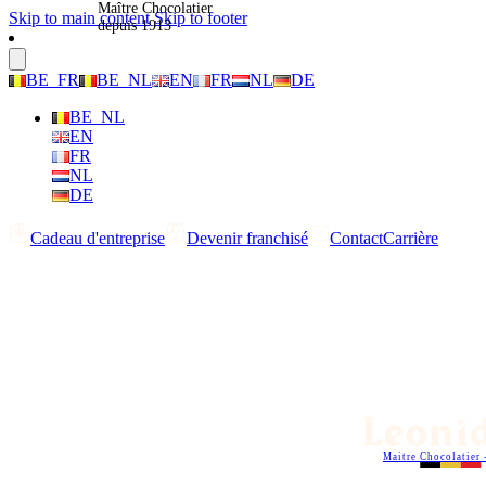
Maître Chocolatier
Skip to main content
Skip to footer
depuis 1913
BE_FR
BE_NL
EN
FR
NL
DE
BE_NL
EN
FR
NL
DE
Cadeau d'entreprise
Devenir franchisé
Contact
Carrière
Maitre Chocolatier 