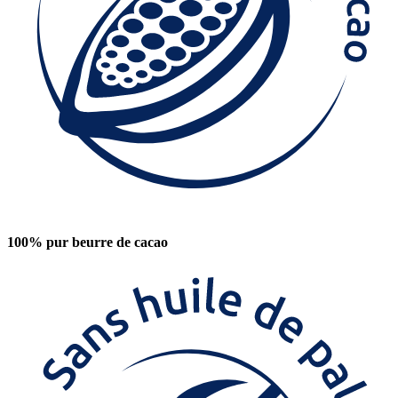
100% pur beurre de cacao