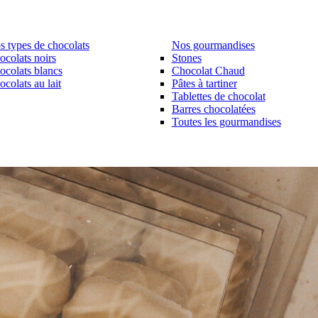
s types de chocolats
Nos gourmandises
ocolats noirs
Stones
ocolats blancs
Chocolat Chaud
colats au lait
Pâtes à tartiner
Tablettes de chocolat
Barres chocolatées
Toutes les gourmandises