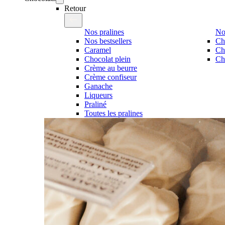
Retour
Nos pralines
No
Nos bestsellers
Ch
Caramel
Ch
Chocolat plein
Cho
Crème au beurre
Crème confiseur
Ganache
Liqueurs
Praliné
Toutes les pralines