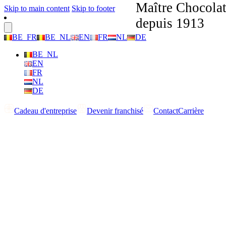
Maître Chocolat
Skip to main content
Skip to footer
depuis 1913
BE_FR
BE_NL
EN
FR
NL
DE
BE_NL
EN
FR
NL
DE
Cadeau d'entreprise
Devenir franchisé
Contact
Carrière