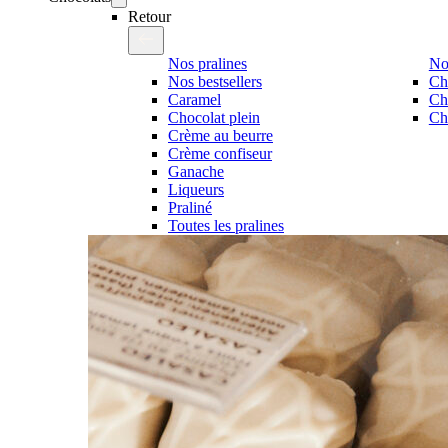
Retour
Nos pralines
No
Nos bestsellers
Ch
Caramel
Ch
Chocolat plein
Cho
Crème au beurre
Crème confiseur
Ganache
Liqueurs
Praliné
Toutes les pralines