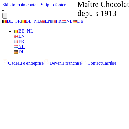
Maître Chocolat
Skip to main content
Skip to footer
depuis 1913
BE_FR
BE_NL
EN
FR
NL
DE
BE_NL
EN
FR
NL
DE
Cadeau d'entreprise
Devenir franchisé
Contact
Carrière