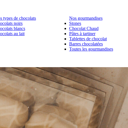
s types de chocolats
Nos gourmandises
ocolats noirs
Stones
ocolats blancs
Chocolat Chaud
colats au lait
Pâtes à tartiner
Tablettes de chocolat
Barres chocolatées
Toutes les gourmandises