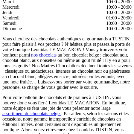
Mardi
10:00 - 20:00
Mercredi
10:00 - 20:00
Jeudi
10:00 - 20:00
Vendredi
01:00 - 20:00
Samedi
10:00 - 20:00
Dimanche
10:00 - 20:00
Vous cherchez des chocolats authentiques et gourmands à TUSTIN
pour faire plaisir à vos proches ? N’hésitez plus et passez la porte de
votre boutique Leonidas LE MACARON ! Vous y trouverez votre
bonheur parmi
nos chocolats
au bon chocolat belge : chocolat noir,
chocolat blanc, aux noisettes ou même au gout fruité ! Il y en a pour
tous les goûts ! Nos Maîtres Chocolatiers déclinent toutes les saveurs
: classiques ou audacieuses, intenses au chocolat noir ou généreuses
au chocolat blanc, allégées en sucre, adorées par les enfants, avec
une note fruitée… Laissez-vous porter par votre gourmandise, notre
personnel se charge de vous guider avec le sourire.
Pour votre ballotin de chocolats et de pralines à TUSTIN, vous
pouvez donc vous fier à Leonidas LE MACARON. En boutique,
notre équipe se fera une joie de vous présenter notre large
assortiment de chocolats belges
. Par ailleurs, selon les saisons et les
occasions, notre gamme intemporelle s’enrichit de chocolats en
éditions limitées, dont certaines sont disponibles uniquement en
boutique. Alors, venez et revenez chez Leonidas TUSTIN, vous