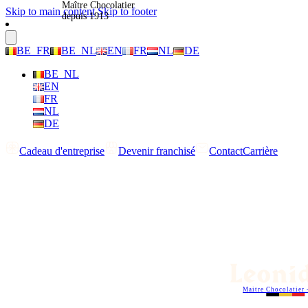
Maître Chocolatier
Skip to main content
Skip to footer
depuis 1913
BE_FR
BE_NL
EN
FR
NL
DE
BE_NL
EN
FR
NL
DE
Cadeau d'entreprise
Devenir franchisé
Contact
Carrière
Maitre Chocolatier 