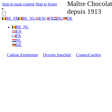
Maître Chocolat
Skip to main content
Skip to footer
depuis 1913
BE_FR
BE_NL
EN
FR
NL
DE
BE_NL
EN
FR
NL
DE
Cadeau d'entreprise
Devenir franchisé
Contact
Carrière