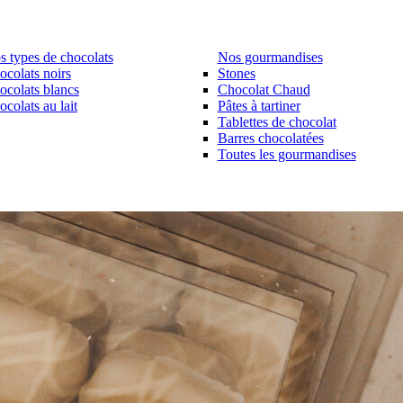
s types de chocolats
Nos gourmandises
ocolats noirs
Stones
ocolats blancs
Chocolat Chaud
colats au lait
Pâtes à tartiner
Tablettes de chocolat
Barres chocolatées
Toutes les gourmandises