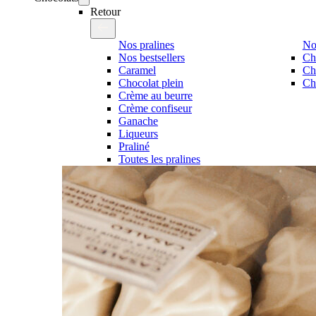
Retour
Nos pralines
No
Nos bestsellers
Ch
Caramel
Ch
Chocolat plein
Cho
Crème au beurre
Crème confiseur
Ganache
Liqueurs
Praliné
Toutes les pralines