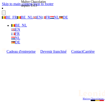
Maître Chocolatier
Skip to main content
Skip to footer
depuis 1913
BE_FR
BE_NL
EN
FR
NL
DE
BE_NL
EN
FR
NL
DE
Cadeau d'entreprise
Devenir franchisé
Contact
Carrière
Maitre Chocolatier 