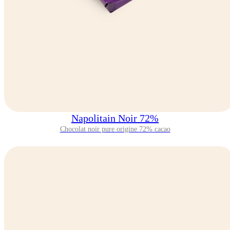
Napolitain Noir 72%
Chocolat noir pure origine 72% cacao