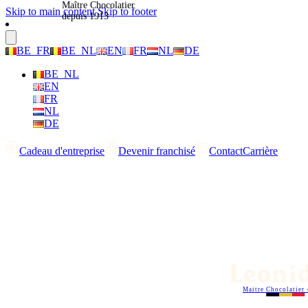
Maître Chocolatier
Skip to main content
Skip to footer
depuis 1913
BE_FR
BE_NL
EN
FR
NL
DE
BE_NL
EN
FR
NL
DE
Cadeau d'entreprise
Devenir franchisé
Contact
Carrière
Maitre Chocolatier 