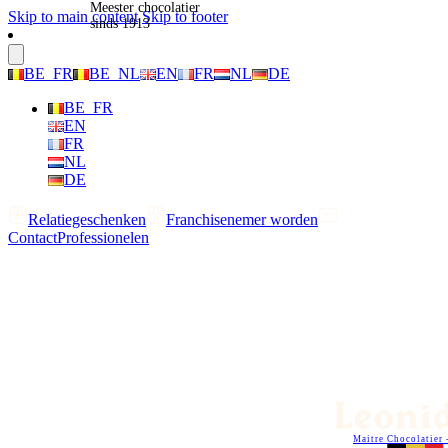
Meester chocolatier
Skip to main content
Skip to footer
sinds 1913
BE_FR
BE_NL
EN
FR
NL
DE
BE_FR
EN
FR
NL
DE
Relatiegeschenken
Franchisenemer worden
Contact
Professionelen
Maitre Chocolatier 