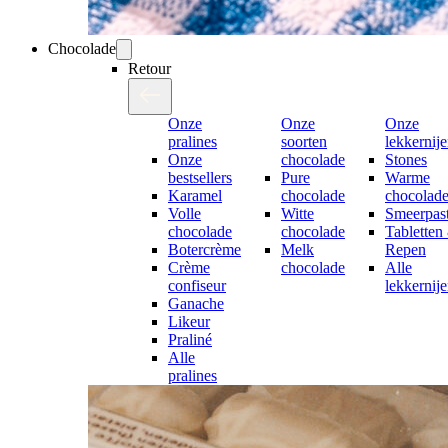
Chocolade
Retour
Onze
Onze
Onze
pralines
soorten
lekkernij
Onze
chocolade
Stones
bestsellers
Pure
Warme
Karamel
chocolade
chocolad
Volle
Witte
Smeerpast
chocolade
chocolade
Tabletten
Botercrème
Melk
Repen
Crème
chocolade
Alle
confiseur
lekkernij
Ganache
Likeur
Praliné
Alle
pralines