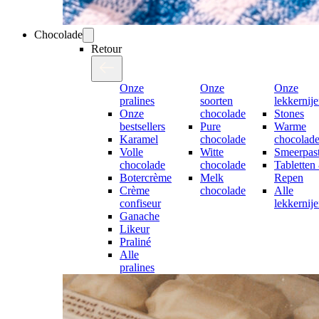
Chocolade
Retour
Onze
Onze
Onze
pralines
soorten
lekkernij
Onze
chocolade
Stones
bestsellers
Pure
Warme
Karamel
chocolade
chocolad
Volle
Witte
Smeerpast
chocolade
chocolade
Tabletten
Botercrème
Melk
Repen
Crème
chocolade
Alle
confiseur
lekkernij
Ganache
Likeur
Praliné
Alle
pralines