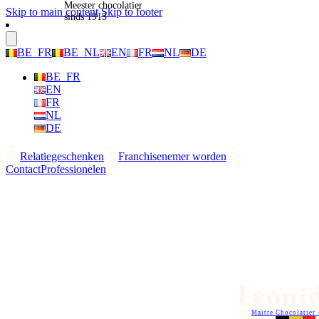
Meester chocolatier
Skip to main content
Skip to footer
sinds 1913
BE_FR
BE_NL
EN
FR
NL
DE
BE_FR
EN
FR
NL
DE
Relatiegeschenken
Franchisenemer worden
Contact
Professionelen
Maitre Chocolatier 