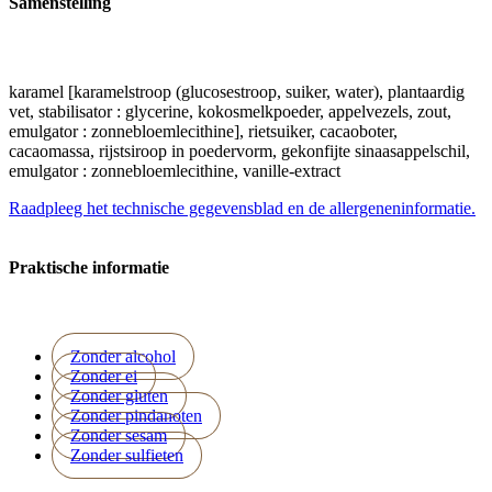
Samenstelling
karamel [karamelstroop (glucosestroop, suiker, water), plantaardig
vet, stabilisator : glycerine, kokosmelkpoeder, appelvezels, zout,
emulgator : zonnebloemlecithine], rietsuiker, cacaoboter,
cacaomassa, rijstsiroop in poedervorm, gekonfijte sinaasappelschil,
emulgator : zonnebloemlecithine, vanille-extract
Raadpleeg het technische gegevensblad en de allergeneninformatie.
Praktische informatie
Zonder alcohol
Zonder ei
Zonder gluten
Zonder pindanoten
Zonder sesam
Zonder sulfieten