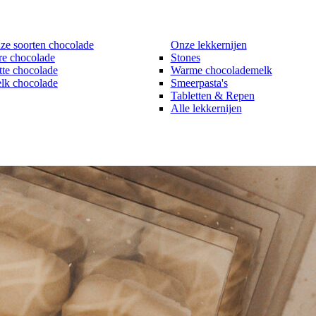
ze soorten chocolade
Onze lekkernijen
re chocolade
Stones
tte chocolade
Warme chocolademelk
lk chocolade
Smeerpasta's
Tabletten & Repen
Alle lekkernijen