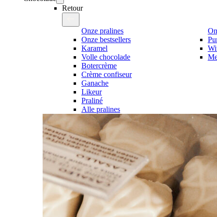
Retour
Onze pralines
On
Onze bestsellers
Pu
Karamel
Wi
Volle chocolade
Me
Botercrème
Crème confiseur
Ganache
Likeur
Praliné
Alle pralines