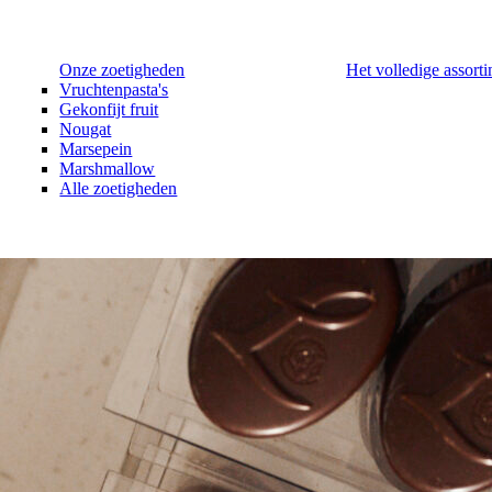
Onze zoetigheden
Het volledige assort
Vruchtenpasta's
Gekonfijt fruit
Nougat
Marsepein
Marshmallow
Alle zoetigheden