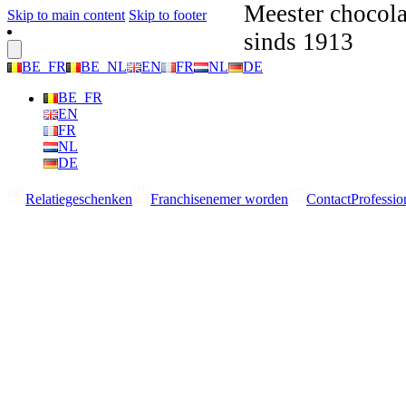
Meester chocola
Skip to main content
Skip to footer
sinds 1913
BE_FR
BE_NL
EN
FR
NL
DE
BE_FR
EN
FR
NL
DE
Relatiegeschenken
Franchisenemer worden
Contact
Professio