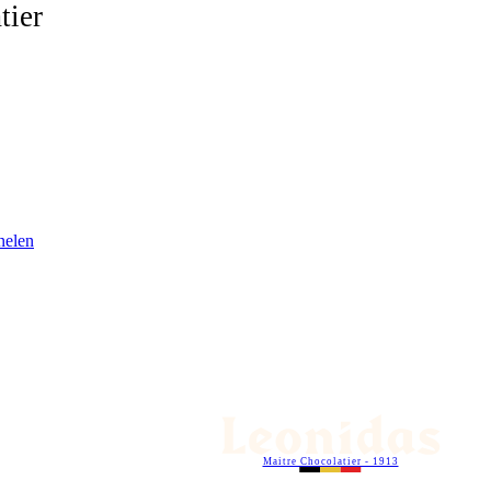
tier
nelen
Maitre Chocolatier - 1913