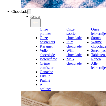
Chocolade
Retour
Onze
Onze
Onze
pralines
soorten
lekkernij
Onze
chocolade
Stones
bestsellers
Pure
Warme
Karamel
chocolade
chocolad
Volle
Witte
Smeerpast
chocolade
chocolade
Tabletten
Botercrème
Melk
Repen
Crème
chocolade
Alle
confiseur
lekkernij
Ganache
Likeur
Praliné
Alle
pralines