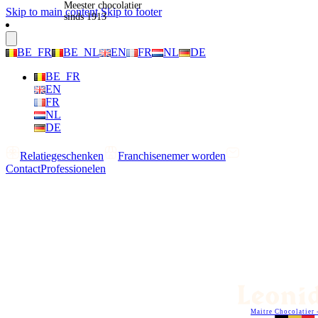
Meester chocolatier
Skip to main content
Skip to footer
sinds 1913
BE_FR
BE_NL
EN
FR
NL
DE
BE_FR
EN
FR
NL
DE
Relatiegeschenken
Franchisenemer worden
Contact
Professionelen
Maitre Chocolatier 