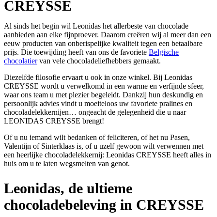
CREYSSE
Al sinds het begin wil Leonidas het allerbeste van chocolade
aanbieden aan elke fijnproever. Daarom creëren wij al meer dan een
eeuw producten van onberispelijke kwaliteit tegen een betaalbare
prijs. Die toewijding heeft van ons de favoriete
Belgische
chocolatier
van vele chocoladeliefhebbers gemaakt.
Diezelfde filosofie ervaart u ook in onze winkel. Bij Leonidas
CREYSSE wordt u verwelkomd in een warme en verfijnde sfeer,
waar ons team u met plezier begeleidt. Dankzij hun deskundig en
persoonlijk advies vindt u moeiteloos uw favoriete pralines en
chocoladelekkernijen… ongeacht de gelegenheid die u naar
LEONIDAS CREYSSE brengt!
Of u nu iemand wilt bedanken of feliciteren, of het nu Pasen,
Valentijn of Sinterklaas is, of u uzelf gewoon wilt verwennen met
een heerlijke chocoladelekkernij: Leonidas CREYSSE heeft alles in
huis om u te laten wegsmelten van genot.
Leonidas, de ultieme
chocoladebeleving in CREYSSE