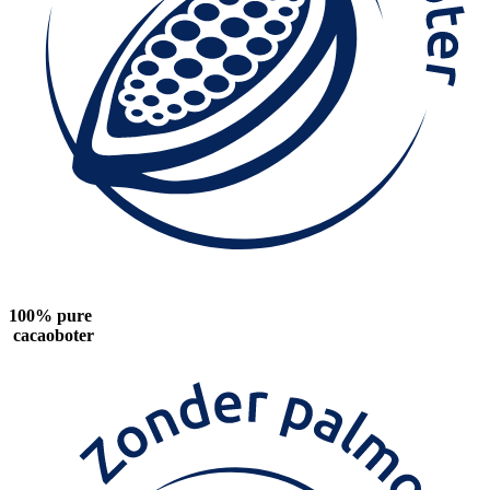
100% pure
cacaoboter