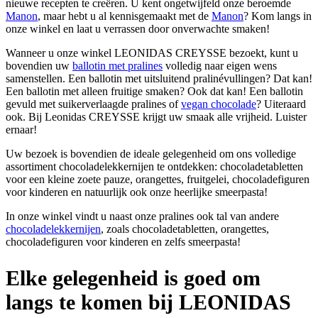
nieuwe recepten te creëren. U kent ongetwijfeld onze beroemde
Manon
, maar hebt u al kennisgemaakt met de
Manon
? Kom langs in
onze winkel en laat u verrassen door onverwachte smaken!
Wanneer u onze winkel LEONIDAS CREYSSE bezoekt, kunt u
bovendien uw
ballotin met pralines
volledig naar eigen wens
samenstellen. Een ballotin met uitsluitend pralinévullingen? Dat kan!
Een ballotin met alleen fruitige smaken? Ook dat kan! Een ballotin
gevuld met suikerverlaagde pralines of
vegan chocolade
? Uiteraard
ook. Bij Leonidas CREYSSE krijgt uw smaak alle vrijheid. Luister
ernaar!
Uw bezoek is bovendien de ideale gelegenheid om ons volledige
assortiment chocoladelekkernijen te ontdekken: chocoladetabletten
voor een kleine zoete pauze, orangettes, fruitgelei, chocoladefiguren
voor kinderen en natuurlijk ook onze heerlijke smeerpasta!
In onze winkel vindt u naast onze pralines ook tal van andere
chocoladelekkernijen
, zoals chocoladetabletten, orangettes,
chocoladefiguren voor kinderen en zelfs smeerpasta!
Elke gelegenheid is goed om
langs te komen bij LEONIDAS