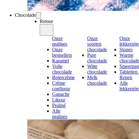
Chocolade
Retour
Onze
Onze
Onze
pralines
soorten
lekkernij
Onze
chocolade
Stones
bestsellers
Pure
Warme
Karamel
chocolade
chocolad
Volle
Witte
Smeerpast
chocolade
chocolade
Tabletten
Botercrème
Melk
Repen
Crème
chocolade
Alle
confiseur
lekkernij
Ganache
Likeur
Praliné
Alle
pralines