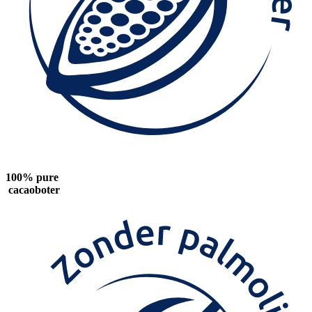
100% pure
cacaoboter