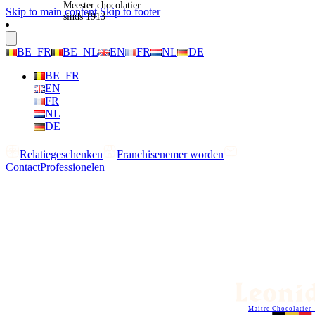
Meester chocolatier
Skip to main content
Skip to footer
sinds 1913
BE_FR
BE_NL
EN
FR
NL
DE
BE_FR
EN
FR
NL
DE
Relatiegeschenken
Franchisenemer worden
Contact
Professionelen
Maitre Chocolatier 