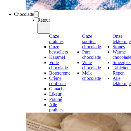
Chocolade
Retour
Onze
Onze
Onze
pralines
soorten
lekkernij
Onze
chocolade
Stones
bestsellers
Pure
Warme
Karamel
chocolade
chocolad
Volle
Witte
Smeerpast
chocolade
chocolade
Tabletten
Botercrème
Melk
Repen
Crème
chocolade
Alle
confiseur
lekkernij
Ganache
Likeur
Praliné
Alle
pralines