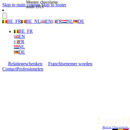
Meester chocolatier
Skip to main content
Skip to footer
sinds 1913
BE_FR
BE_NL
EN
FR
NL
DE
BE_FR
EN
FR
NL
DE
Relatiegeschenken
Franchisenemer worden
Contact
Professionelen
Maitre Chocolatier 