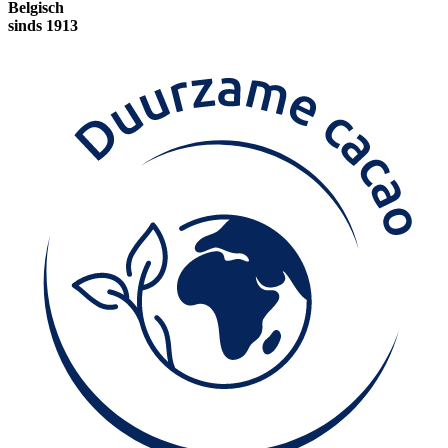
Belgisch
sinds 1913