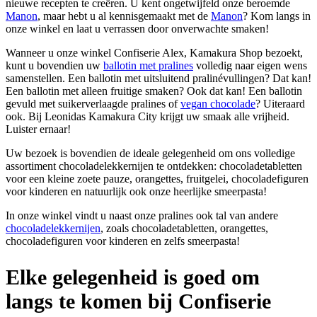
nieuwe recepten te creëren. U kent ongetwijfeld onze beroemde
Manon
, maar hebt u al kennisgemaakt met de
Manon
? Kom langs in
onze winkel en laat u verrassen door onverwachte smaken!
Wanneer u onze winkel Confiserie Alex, Kamakura Shop bezoekt,
kunt u bovendien uw
ballotin met pralines
volledig naar eigen wens
samenstellen. Een ballotin met uitsluitend pralinévullingen? Dat kan!
Een ballotin met alleen fruitige smaken? Ook dat kan! Een ballotin
gevuld met suikerverlaagde pralines of
vegan chocolade
? Uiteraard
ook. Bij Leonidas Kamakura City krijgt uw smaak alle vrijheid.
Luister ernaar!
Uw bezoek is bovendien de ideale gelegenheid om ons volledige
assortiment chocoladelekkernijen te ontdekken: chocoladetabletten
voor een kleine zoete pauze, orangettes, fruitgelei, chocoladefiguren
voor kinderen en natuurlijk ook onze heerlijke smeerpasta!
In onze winkel vindt u naast onze pralines ook tal van andere
chocoladelekkernijen
, zoals chocoladetabletten, orangettes,
chocoladefiguren voor kinderen en zelfs smeerpasta!
Elke gelegenheid is goed om
langs te komen bij Confiserie