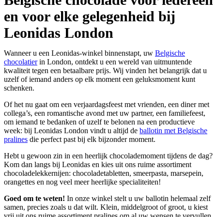
en voor elke gelegenheid bij
Leonidas London
Wanneer u een Leonidas-winkel binnenstapt, uw
Belgische
chocolatier
in London, ontdekt u een wereld van uitmuntende
kwaliteit tegen een betaalbare prijs. Wij vinden het belangrijk dat u
uzelf of iemand anders op elk moment een geluksmoment kunt
schenken.
Of het nu gaat om een verjaardagsfeest met vrienden, een diner met
collega’s, een romantische avond met uw partner, een familiefeest,
om iemand te bedanken of uzelf te belonen na een productieve
week: bij Leonidas London vindt u altijd de
ballotin met Belgische
pralines
die perfect past bij elk bijzonder moment.
Hebt u gewoon zin in een heerlijk chocolademoment tijdens de dag?
Kom dan langs bij Leonidas en kies uit ons ruime assortiment
chocoladelekkernijen: chocoladetabletten, smeerpasta, marsepein,
orangettes en nog veel meer heerlijke specialiteiten!
Goed om te weten!
In onze winkel stelt u uw ballotin helemaal zelf
samen, precies zoals u dat wilt. Klein, middelgroot of groot, u kiest
vrij uit ons ruime assortiment pralines om al uw wensen te vervullen.