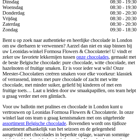
Dinsdag
08:30 - 19:30
Woensdag
08:30 - 19:30
Donderdag
08:30 - 20:30
Vrijdag
08:30 - 20:30
Zaterdag
08:30 - 20:30
Zondag
09:30 - 18:30
Bent u op zoek naar authentieke en heerlijke chocolade in London
om uw dierbaren te verwennen? Aarzel dan niet en stap binnen bij
uw Leonidas-winkel Formosa Flowers & Chocolaterie! U vindt er
zeker uw favoriete lekkernijen tussen
onze chocolades
, gemaakt met
de beste Belgische chocolade: pure chocolade, witte chocolade, met
hazelnoten of fruitige smaken. Er is voor ieder wat wils! Onze
Meester-Chocolatiers creëren smaken voor elke voorkeur: klassiek
of verrassend, intens met pure chocolade of zacht met witte
chocolade, met minder suiker, geliefd bij kinderen of met een
fruitige toets… Laat u leiden door uw smaakpapillen, ons team helpt
u graag verder met een glimlach.
Voor uw ballotin met pralines en chocolade in London kunt u
vertrouwen op Leonidas Formosa Flowers & Chocolaterie. In onze
winkel laat ons team u graag kennismaken met ons uitgebreide
assortiment Belgische chocolade
. Bovendien wordt ons tijdloze
assortiment afhankelijk van het seizoen en de gelegenheid
aangevuld met chocolades in beperkte oplage, waarvan sommige