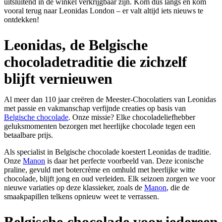
uitsluitend in de winkel verkrijgbaar zijn. Kom dus langs en kom
vooral terug naar Leonidas London – er valt altijd iets nieuws te
ontdekken!
Leonidas, de Belgische
chocoladetraditie die zichzelf
blijft vernieuwen
Al meer dan 110 jaar creëren de Meester-Chocolatiers van Leonidas
met passie en vakmanschap verfijnde creaties op basis van
Belgische chocolade
. Onze missie? Elke chocoladeliefhebber
geluksmomenten bezorgen met heerlijke chocolade tegen een
betaalbare prijs.
Als specialist in Belgische chocolade koestert Leonidas de traditie.
Onze
Manon
is daar het perfecte voorbeeld van. Deze iconische
praline, gevuld met botercrème en omhuld met heerlijke witte
chocolade, blijft jong en oud verleiden. Elk seizoen zorgen we voor
nieuwe variaties op deze klassieker, zoals de
Manon
, die de
smaakpapillen telkens opnieuw weet te verrassen.
Belgische chocolade voor iedereen