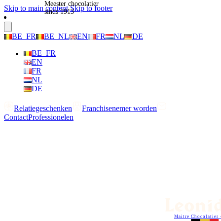
Meester chocolatier
Skip to main content
Skip to footer
sinds 1913
BE_FR
BE_NL
EN
FR
NL
DE
BE_FR
EN
FR
NL
DE
Relatiegeschenken
Franchisenemer worden
Contact
Professionelen
Maitre Chocolatier 