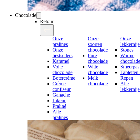
Chocolade
Retour
Onze
Onze
Onze
pralines
soorten
lekkernij
Onze
chocolade
Stones
bestsellers
Pure
Warme
Karamel
chocolade
chocolad
Volle
Witte
Smeerpast
chocolade
chocolade
Tabletten
Botercrème
Melk
Repen
Crème
chocolade
Alle
confiseur
lekkernij
Ganache
Likeur
Praliné
Alle
pralines