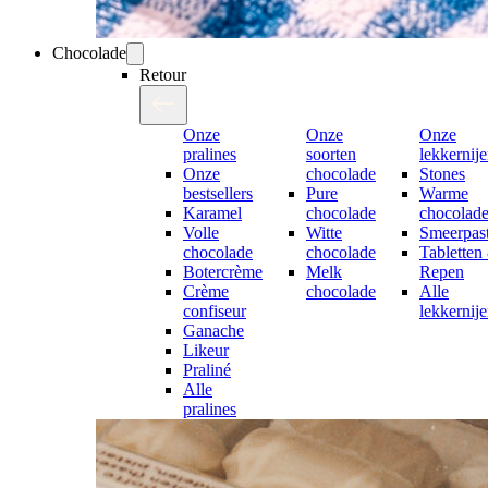
Chocolade
Retour
Onze
Onze
Onze
pralines
soorten
lekkernij
Onze
chocolade
Stones
bestsellers
Pure
Warme
Karamel
chocolade
chocolad
Volle
Witte
Smeerpast
chocolade
chocolade
Tabletten
Botercrème
Melk
Repen
Crème
chocolade
Alle
confiseur
lekkernij
Ganache
Likeur
Praliné
Alle
pralines