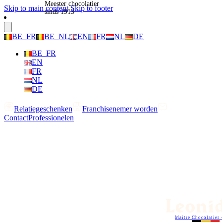
Meester chocolatier
Skip to main content
Skip to footer
sinds 1913
BE_FR
BE_NL
EN
FR
NL
DE
BE_FR
EN
FR
NL
DE
Relatiegeschenken
Franchisenemer worden
Contact
Professionelen
Maitre Chocolatier 