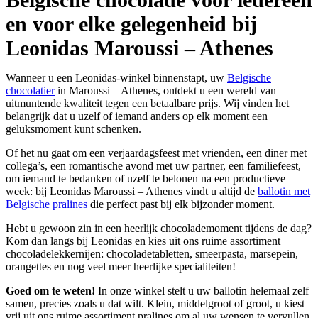
en voor elke gelegenheid bij
Leonidas Maroussi – Athenes
Wanneer u een Leonidas-winkel binnenstapt, uw
Belgische
chocolatier
in Maroussi – Athenes, ontdekt u een wereld van
uitmuntende kwaliteit tegen een betaalbare prijs. Wij vinden het
belangrijk dat u uzelf of iemand anders op elk moment een
geluksmoment kunt schenken.
Of het nu gaat om een verjaardagsfeest met vrienden, een diner met
collega’s, een romantische avond met uw partner, een familiefeest,
om iemand te bedanken of uzelf te belonen na een productieve
week: bij Leonidas Maroussi – Athenes vindt u altijd de
ballotin met
Belgische pralines
die perfect past bij elk bijzonder moment.
Hebt u gewoon zin in een heerlijk chocolademoment tijdens de dag?
Kom dan langs bij Leonidas en kies uit ons ruime assortiment
chocoladelekkernijen: chocoladetabletten, smeerpasta, marsepein,
orangettes en nog veel meer heerlijke specialiteiten!
Goed om te weten!
In onze winkel stelt u uw ballotin helemaal zelf
samen, precies zoals u dat wilt. Klein, middelgroot of groot, u kiest
vrij uit ons ruime assortiment pralines om al uw wensen te vervullen.