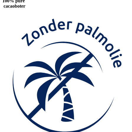
100% pure
cacaoboter