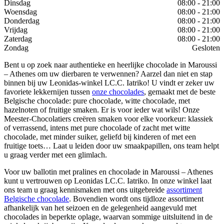
Dinsdag
08:00 - 21:00
Woensdag
08:00 - 21:00
Donderdag
08:00 - 21:00
Vrijdag
08:00 - 21:00
Zaterdag
08:00 - 21:00
Zondag
Gesloten
Bent u op zoek naar authentieke en heerlijke chocolade in Maroussi
– Athenes om uw dierbaren te verwennen? Aarzel dan niet en stap
binnen bij uw Leonidas-winkel LC.C. Iatriko! U vindt er zeker uw
favoriete lekkernijen tussen
onze chocolades
, gemaakt met de beste
Belgische chocolade: pure chocolade, witte chocolade, met
hazelnoten of fruitige smaken. Er is voor ieder wat wils! Onze
Meester-Chocolatiers creëren smaken voor elke voorkeur: klassiek
of verrassend, intens met pure chocolade of zacht met witte
chocolade, met minder suiker, geliefd bij kinderen of met een
fruitige toets… Laat u leiden door uw smaakpapillen, ons team helpt
u graag verder met een glimlach.
Voor uw ballotin met pralines en chocolade in Maroussi – Athenes
kunt u vertrouwen op Leonidas LC.C. Iatriko. In onze winkel laat
ons team u graag kennismaken met ons uitgebreide
assortiment
Belgische chocolade
. Bovendien wordt ons tijdloze assortiment
afhankelijk van het seizoen en de gelegenheid aangevuld met
chocolades in beperkte oplage, waarvan sommige uitsluitend in de