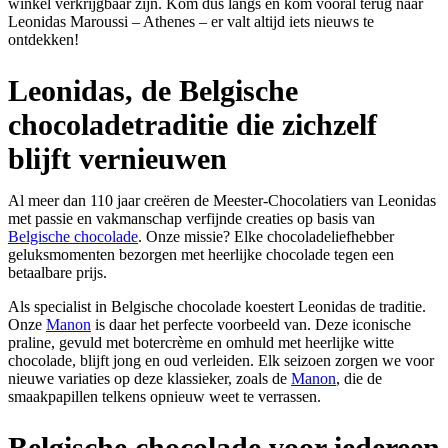
winkel verkrijgbaar zijn. Kom dus langs en kom vooral terug naar
Leonidas Maroussi – Athenes – er valt altijd iets nieuws te
ontdekken!
Leonidas, de Belgische
chocoladetraditie die zichzelf
blijft vernieuwen
Al meer dan 110 jaar creëren de Meester-Chocolatiers van Leonidas
met passie en vakmanschap verfijnde creaties op basis van
Belgische chocolade
. Onze missie? Elke chocoladeliefhebber
geluksmomenten bezorgen met heerlijke chocolade tegen een
betaalbare prijs.
Als specialist in Belgische chocolade koestert Leonidas de traditie.
Onze
Manon
is daar het perfecte voorbeeld van. Deze iconische
praline, gevuld met botercrème en omhuld met heerlijke witte
chocolade, blijft jong en oud verleiden. Elk seizoen zorgen we voor
nieuwe variaties op deze klassieker, zoals de
Manon
, die de
smaakpapillen telkens opnieuw weet te verrassen.
Belgische chocolade voor iedereen