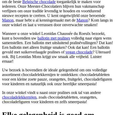
om de beste
Belgische chocolade
toegankelijk te maken voor
iedereen. Onze Meester-Chocolatiers blijven hun vakmanschap
verfijnen om onze traditie levendig te houden en voortdurend
nieuwe recepten te creëren. U kent ongetwijfeld onze beroemde
Manon
, maar hebt u al kennisgemaakt met de
Manon
? Kom langs in
onze winkel en laat u verrassen door onverwachte smaken!
Wanneer u onze winkel Leonidas Chaussée du Roeulx bezoekt,
kunt u bovendien uw
ballotin met pralines
volledig naar eigen wens
samenstellen. Een ballotin met uitsluitend pralinévullingen? Dat kan!
Een ballotin met alleen fruitige smaken? Ook dat kan! Een ballotin
gevuld met suikerverlaagde pralines of
vegan chocolade
? Uiteraard
ook. Bij Leonidas Mons krijgt uw smaak alle vrijheid. Luister
ernaar!
Uw bezoek is bovendien de ideale gelegenheid om ons volledige
assortiment chocoladelekkernijen te ontdekken: chocoladetabletten
voor een kleine zoete pauze, orangettes, fruitgelei, chocoladefiguren
voor kinderen en natuurlijk ook onze heerlijke smeerpasta!
In onze winkel vindt u naast onze pralines ook tal van andere
chocoladelekkernijen
, zoals chocoladetabletten, orangettes,
chocoladefiguren voor kinderen en zelfs smeerpasta!
Elke gelegenheid is goed om