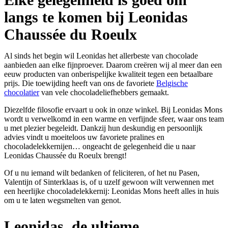
langs te komen bij Leonidas
Chaussée du Roeulx
Al sinds het begin wil Leonidas het allerbeste van chocolade
aanbieden aan elke fijnproever. Daarom creëren wij al meer dan een
eeuw producten van onberispelijke kwaliteit tegen een betaalbare
prijs. Die toewijding heeft van ons de favoriete
Belgische
chocolatier
van vele chocoladeliefhebbers gemaakt.
Diezelfde filosofie ervaart u ook in onze winkel. Bij Leonidas Mons
wordt u verwelkomd in een warme en verfijnde sfeer, waar ons team
u met plezier begeleidt. Dankzij hun deskundig en persoonlijk
advies vindt u moeiteloos uw favoriete pralines en
chocoladelekkernijen… ongeacht de gelegenheid die u naar
Leonidas Chaussée du Roeulx brengt!
Of u nu iemand wilt bedanken of feliciteren, of het nu Pasen,
Valentijn of Sinterklaas is, of u uzelf gewoon wilt verwennen met
een heerlijke chocoladelekkernij: Leonidas Mons heeft alles in huis
om u te laten wegsmelten van genot.
Leonidas, de ultieme