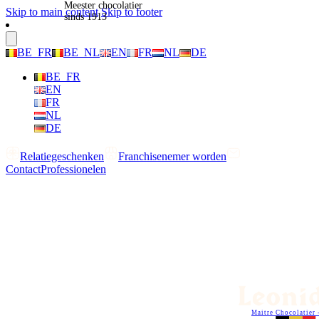
Meester chocolatier
Skip to main content
Skip to footer
sinds 1913
BE_FR
BE_NL
EN
FR
NL
DE
BE_FR
EN
FR
NL
DE
Relatiegeschenken
Franchisenemer worden
Contact
Professionelen
Maitre Chocolatier 