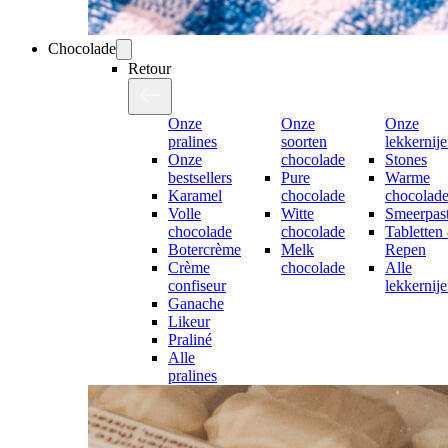
Chocolade
Retour
Onze
Onze
Onze
pralines
soorten
lekkernij
Onze
chocolade
Stones
bestsellers
Pure
Warme
Karamel
chocolade
chocolad
Volle
Witte
Smeerpast
chocolade
chocolade
Tabletten
Botercrème
Melk
Repen
Crème
chocolade
Alle
confiseur
lekkernij
Ganache
Likeur
Praliné
Alle
pralines