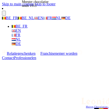
Meester chocolatier
Skip to main content
Skip to footer
sinds 1913
BE_FR
BE_NL
EN
FR
NL
DE
BE_FR
EN
FR
NL
DE
Relatiegeschenken
Franchisenemer worden
Contact
Professionelen
Maitre Chocolatier 