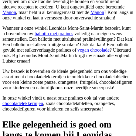
verfijnen om onze traditie levendig te houden en voortdurend
nieuwe recepten te creëren. U kent ongetwijfeld onze beroemde
Manon
, maar hebt u al kennisgemaakt met de
Manon
? Kom langs in
onze winkel en laat u verrassen door onverwachte smaken!
Wanneer u onze winkel Leonidas Mont-Saint-Martin bezoekt, kunt
u bovendien uw
ballotin met pralines
volledig naar eigen wens
samenstellen. Een ballotin met uitsluitend pralinévullingen? Dat kan!
Een ballotin met alleen fruitige smaken? Ook dat kan! Een ballotin
gevuld met suikerverlaagde pralines of
vegan chocolade
? Uiteraard
ook. Bij Leonidas Mont-Saint-Martin krijgt uw smaak alle vrijheid.
Luister ernaar!
Uw bezoek is bovendien de ideale gelegenheid om ons volledige
assortiment chocoladelekkernijen te ontdekken: chocoladetabletten
voor een kleine zoete pauze, orangettes, fruitgelei, chocoladefiguren
voor kinderen en natuurlijk ook onze heerlijke smeerpasta!
In onze winkel vindt u naast onze pralines ook tal van andere
chocoladelekkernijen
, zoals chocoladetabletten, orangettes,
chocoladefiguren voor kinderen en zelfs smeerpasta!
Elke gelegenheid is goed om
langs te komen bij Leonidas