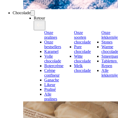
Chocolade
Retour
Onze
Onze
Onze
pralines
soorten
lekkernij
Onze
chocolade
Stones
bestsellers
Pure
Warme
Karamel
chocolade
chocolad
Volle
Witte
Smeerpast
chocolade
chocolade
Tabletten
Botercrème
Melk
Repen
Crème
chocolade
Alle
confiseur
lekkernij
Ganache
Likeur
Praliné
Alle
pralines