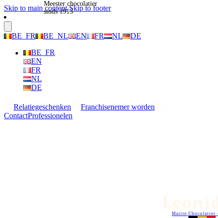
Meester chocolatier
Skip to main content
Skip to footer
sinds 1913
BE_FR
BE_NL
EN
FR
NL
DE
BE_FR
EN
FR
NL
DE
Relatiegeschenken
Franchisenemer worden
Contact
Professionelen
Maitre Chocolatier 