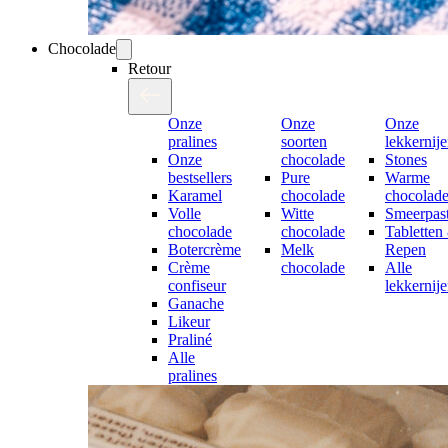
Chocolade
Retour
Onze
Onze
Onze
pralines
soorten
lekkernij
Onze
chocolade
Stones
bestsellers
Pure
Warme
Karamel
chocolade
chocolad
Volle
Witte
Smeerpast
chocolade
chocolade
Tabletten
Botercrème
Melk
Repen
Crème
chocolade
Alle
confiseur
lekkernij
Ganache
Likeur
Praliné
Alle
pralines