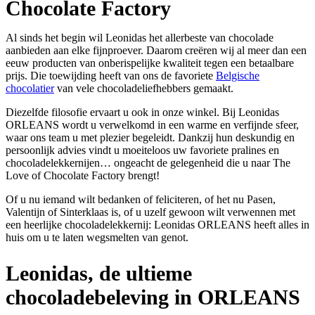
Chocolate Factory
Al sinds het begin wil Leonidas het allerbeste van chocolade
aanbieden aan elke fijnproever. Daarom creëren wij al meer dan een
eeuw producten van onberispelijke kwaliteit tegen een betaalbare
prijs. Die toewijding heeft van ons de favoriete
Belgische
chocolatier
van vele chocoladeliefhebbers gemaakt.
Diezelfde filosofie ervaart u ook in onze winkel. Bij Leonidas
ORLEANS wordt u verwelkomd in een warme en verfijnde sfeer,
waar ons team u met plezier begeleidt. Dankzij hun deskundig en
persoonlijk advies vindt u moeiteloos uw favoriete pralines en
chocoladelekkernijen… ongeacht de gelegenheid die u naar The
Love of Chocolate Factory brengt!
Of u nu iemand wilt bedanken of feliciteren, of het nu Pasen,
Valentijn of Sinterklaas is, of u uzelf gewoon wilt verwennen met
een heerlijke chocoladelekkernij: Leonidas ORLEANS heeft alles in
huis om u te laten wegsmelten van genot.
Leonidas, de ultieme
chocoladebeleving in ORLEANS