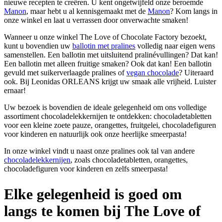
nieuwe recepten te creëren. U kent ongetwijfeld onze beroemde
Manon
, maar hebt u al kennisgemaakt met de
Manon
? Kom langs in
onze winkel en laat u verrassen door onverwachte smaken!
Wanneer u onze winkel The Love of Chocolate Factory bezoekt,
kunt u bovendien uw
ballotin met pralines
volledig naar eigen wens
samenstellen. Een ballotin met uitsluitend pralinévullingen? Dat kan!
Een ballotin met alleen fruitige smaken? Ook dat kan! Een ballotin
gevuld met suikerverlaagde pralines of
vegan chocolade
? Uiteraard
ook. Bij Leonidas ORLEANS krijgt uw smaak alle vrijheid. Luister
ernaar!
Uw bezoek is bovendien de ideale gelegenheid om ons volledige
assortiment chocoladelekkernijen te ontdekken: chocoladetabletten
voor een kleine zoete pauze, orangettes, fruitgelei, chocoladefiguren
voor kinderen en natuurlijk ook onze heerlijke smeerpasta!
In onze winkel vindt u naast onze pralines ook tal van andere
chocoladelekkernijen
, zoals chocoladetabletten, orangettes,
chocoladefiguren voor kinderen en zelfs smeerpasta!
Elke gelegenheid is goed om
langs te komen bij The Love of