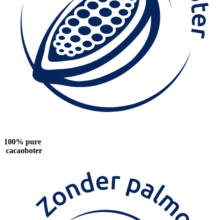
100% pure
cacaoboter