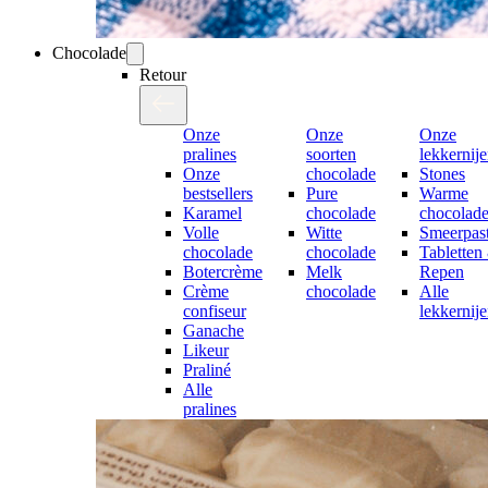
Chocolade
Retour
Onze
Onze
Onze
pralines
soorten
lekkernij
Onze
chocolade
Stones
bestsellers
Pure
Warme
Karamel
chocolade
chocolad
Volle
Witte
Smeerpast
chocolade
chocolade
Tabletten
Botercrème
Melk
Repen
Crème
chocolade
Alle
confiseur
lekkernij
Ganache
Likeur
Praliné
Alle
pralines