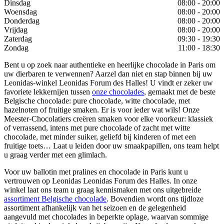
Dinsdag
08:00 - 20:00
Woensdag
08:00 - 20:00
Donderdag
08:00 - 20:00
Vrijdag
08:00 - 20:00
Zaterdag
09:30 - 19:30
Zondag
11:00 - 18:30
Bent u op zoek naar authentieke en heerlijke chocolade in Paris om
uw dierbaren te verwennen? Aarzel dan niet en stap binnen bij uw
Leonidas-winkel Leonidas Forum des Halles! U vindt er zeker uw
favoriete lekkernijen tussen
onze chocolades
, gemaakt met de beste
Belgische chocolade: pure chocolade, witte chocolade, met
hazelnoten of fruitige smaken. Er is voor ieder wat wils! Onze
Meester-Chocolatiers creëren smaken voor elke voorkeur: klassiek
of verrassend, intens met pure chocolade of zacht met witte
chocolade, met minder suiker, geliefd bij kinderen of met een
fruitige toets… Laat u leiden door uw smaakpapillen, ons team helpt
u graag verder met een glimlach.
Voor uw ballotin met pralines en chocolade in Paris kunt u
vertrouwen op Leonidas Leonidas Forum des Halles. In onze
winkel laat ons team u graag kennismaken met ons uitgebreide
assortiment Belgische chocolade
. Bovendien wordt ons tijdloze
assortiment afhankelijk van het seizoen en de gelegenheid
aangevuld met chocolades in beperkte oplage, waarvan sommige