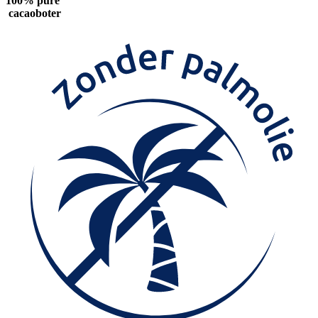
100% pure
cacaoboter