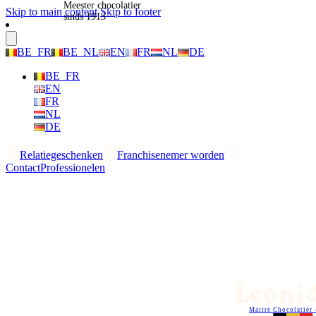
Meester chocolatier
Skip to main content
Skip to footer
sinds 1913
BE_FR
BE_NL
EN
FR
NL
DE
BE_FR
EN
FR
NL
DE
Relatiegeschenken
Franchisenemer worden
Contact
Professionelen
Maitre Chocolatier 