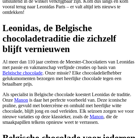
uitsluitend in de winkel verkrijgbaar zijn. Kom dus langs en kom
vooral terug naar Leonidas Paris – er valt altijd iets nieuws te
ontdekken!
Leonidas, de Belgische
chocoladetraditie die zichzelf
blijft vernieuwen
Al meer dan 110 jaar creëren de Meester-Chocolatiers van Leonidas
met passie en vakmanschap verfijnde creaties op basis van
Belgische chocolade
. Onze missie? Elke chocoladeliefhebber
geluksmomenten bezorgen met heerlijke chocolade tegen een
betaalbare prijs.
Als specialist in Belgische chocolade koestert Leonidas de traditie.
Onze
Manon
is daar het perfecte voorbeeld van. Deze iconische
praline, gevuld met botercrème en omhuld met heerlijke witte
chocolade, blijft jong en oud verleiden. Elk seizoen zorgen we voor
nieuwe variaties op deze klassieker, zoals de
Manon
, die de
smaakpapillen telkens opnieuw weet te verrassen.
Belgische chocolade voor iedereen