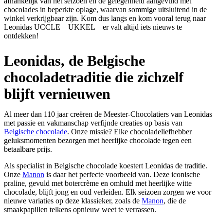
afhankelijk van het seizoen en de gelegenheid aangevuld met
chocolades in beperkte oplage, waarvan sommige uitsluitend in de
winkel verkrijgbaar zijn. Kom dus langs en kom vooral terug naar
Leonidas UCCLE – UKKEL – er valt altijd iets nieuws te
ontdekken!
Leonidas, de Belgische
chocoladetraditie die zichzelf
blijft vernieuwen
Al meer dan 110 jaar creëren de Meester-Chocolatiers van Leonidas
met passie en vakmanschap verfijnde creaties op basis van
Belgische chocolade
. Onze missie? Elke chocoladeliefhebber
geluksmomenten bezorgen met heerlijke chocolade tegen een
betaalbare prijs.
Als specialist in Belgische chocolade koestert Leonidas de traditie.
Onze
Manon
is daar het perfecte voorbeeld van. Deze iconische
praline, gevuld met botercrème en omhuld met heerlijke witte
chocolade, blijft jong en oud verleiden. Elk seizoen zorgen we voor
nieuwe variaties op deze klassieker, zoals de
Manon
, die de
smaakpapillen telkens opnieuw weet te verrassen.