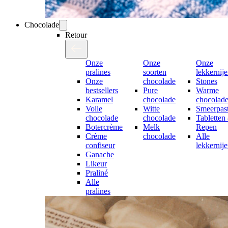
Chocolade
Retour
Onze
Onze
Onze
pralines
soorten
lekkernij
Onze
chocolade
Stones
bestsellers
Pure
Warme
Karamel
chocolade
chocolad
Volle
Witte
Smeerpast
chocolade
chocolade
Tabletten
Botercrème
Melk
Repen
Crème
chocolade
Alle
confiseur
lekkernij
Ganache
Likeur
Praliné
Alle
pralines