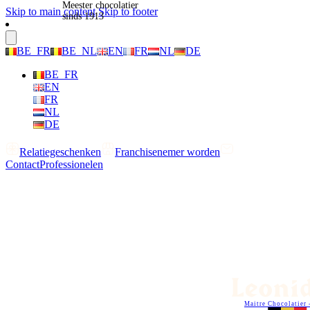
Meester chocolatier
Skip to main content
Skip to footer
sinds 1913
BE_FR
BE_NL
EN
FR
NL
DE
BE_FR
EN
FR
NL
DE
Relatiegeschenken
Franchisenemer worden
Contact
Professionelen
Maitre Chocolatier 