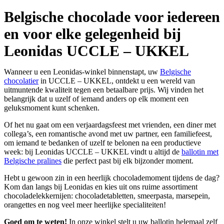
Belgische chocolade voor iedereen
en voor elke gelegenheid bij
Leonidas UCCLE – UKKEL
Wanneer u een Leonidas-winkel binnenstapt, uw
Belgische
chocolatier
in UCCLE – UKKEL, ontdekt u een wereld van
uitmuntende kwaliteit tegen een betaalbare prijs. Wij vinden het
belangrijk dat u uzelf of iemand anders op elk moment een
geluksmoment kunt schenken.
Of het nu gaat om een verjaardagsfeest met vrienden, een diner met
collega’s, een romantische avond met uw partner, een familiefeest,
om iemand te bedanken of uzelf te belonen na een productieve
week: bij Leonidas UCCLE – UKKEL vindt u altijd de
ballotin met
Belgische pralines
die perfect past bij elk bijzonder moment.
Hebt u gewoon zin in een heerlijk chocolademoment tijdens de dag?
Kom dan langs bij Leonidas en kies uit ons ruime assortiment
chocoladelekkernijen: chocoladetabletten, smeerpasta, marsepein,
orangettes en nog veel meer heerlijke specialiteiten!
Goed om te weten!
In onze winkel stelt u uw ballotin helemaal zelf