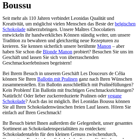
Boussu
Seit mehr als 110 Jahren verbindet Leonidas Qualität und
Kreativität, um möglichst vielen Menschen das Beste der
belgischen
Schokolade
näherzubringen. Unsere Maîtres Chocolatiers
entwickeln ihr handwerkliches Können ständig weiter, um unsere
Tradition zu bewahren und gleichzeitig neue Rezepturen zu
kreieren. Sie kennen sicherlich unsere berühmte
Manon
– aber
haben Sie schon die
Blonde Manon
probiert? Besuchen Sie uns im
Geschäft und lassen Sie sich von überraschenden
Geschmackserlebnissen begeistern!
Bei Ihrem Besuch in unserem Geschäft Les Douceurs de Célia
können Sie Ihren
Ballotin mit Pralinen
ganz nach Ihren Wünschen
zusammenstellen. Ein Ballotin ausschließlich mit Pralinéfüllungen?
Kein Problem! Ein Ballotin mit fruchtigen Geschmacksrichtungen?
Natürlich! Oder lieber zuckerreduzierte Pralinen oder
vegane
Schokolade
? Auch das ist möglich. Bei Leonidas Boussu können
Sie all Ihren Schokoladenwünschen freien Lauf lassen. Hören Sie
einfach auf Ihren Geschmack!
Ihr Besuch bietet Ihnen außerdem die Gelegenheit, unser gesamtes
Sortiment an Schokoladenspezialitäten zu entdecken:
Schokoladentafeln für den kleinen Genuss zwischendurch,