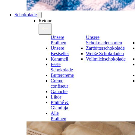
Schokolade
Retour
Unsere
Unsere
Pralinen
Schokoladensorten
Unsere
Zartbitterschokolade
Bestseller
Weiße Schokoladen
Karamell
Vollmilchschokolade
Feste
Schokolade
Buttercreme
Crème
confiseur
Ganache
Likör
Praliné &
Gianduja
Alle
Pralinen