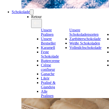
Schokolade
Retour
Unsere
Unsere
Pralinen
Schokoladensorten
Unsere
Zartbitterschokolade
Bestseller
Weiße Schokoladen
Karamell
Vollmilchschokolade
Feste
Schokolade
Buttercreme
Crème
confiseur
Ganache
Likör
Praliné &
Gianduja
Alle
Pralinen