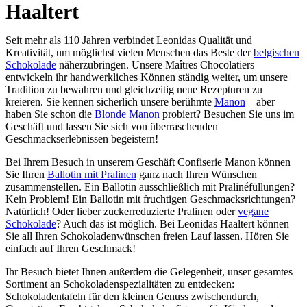
Haaltert
Seit mehr als 110 Jahren verbindet Leonidas Qualität und
Kreativität, um möglichst vielen Menschen das Beste der
belgischen
Schokolade
näherzubringen. Unsere Maîtres Chocolatiers
entwickeln ihr handwerkliches Können ständig weiter, um unsere
Tradition zu bewahren und gleichzeitig neue Rezepturen zu
kreieren. Sie kennen sicherlich unsere berühmte
Manon
– aber
haben Sie schon die
Blonde Manon
probiert? Besuchen Sie uns im
Geschäft und lassen Sie sich von überraschenden
Geschmackserlebnissen begeistern!
Bei Ihrem Besuch in unserem Geschäft Confiserie Manon können
Sie Ihren
Ballotin mit Pralinen
ganz nach Ihren Wünschen
zusammenstellen. Ein Ballotin ausschließlich mit Pralinéfüllungen?
Kein Problem! Ein Ballotin mit fruchtigen Geschmacksrichtungen?
Natürlich! Oder lieber zuckerreduzierte Pralinen oder
vegane
Schokolade
? Auch das ist möglich. Bei Leonidas Haaltert können
Sie all Ihren Schokoladenwünschen freien Lauf lassen. Hören Sie
einfach auf Ihren Geschmack!
Ihr Besuch bietet Ihnen außerdem die Gelegenheit, unser gesamtes
Sortiment an Schokoladenspezialitäten zu entdecken:
Schokoladentafeln für den kleinen Genuss zwischendurch,