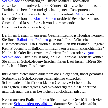
Schokolade
näherzubringen. Unsere Maîtres Chocolatiers
entwickeln ihr handwerkliches Können ständig weiter, um unsere
Tradition zu bewahren und gleichzeitig neue Rezepturen zu
kreieren. Sie kennen sicherlich unsere berühmte
Manon
– aber
haben Sie schon die
Blonde Manon
probiert? Besuchen Sie uns im
Geschäft und lassen Sie sich von überraschenden
Geschmackserlebnissen begeistern!
Bei Ihrem Besuch in unserem Geschäft Leonidas Hoeilaart können
Sie Ihren
Ballotin mit Pralinen
ganz nach Ihren Wünschen
zusammenstellen. Ein Ballotin ausschließlich mit Pralinéfüllungen?
Kein Problem! Ein Ballotin mit fruchtigen Geschmacksrichtungen?
Natürlich! Oder lieber zuckerreduzierte Pralinen oder
vegane
Schokolade
? Auch das ist möglich. Bei Leonidas Hoeilaart können
Sie all Ihren Schokoladenwünschen freien Lauf lassen. Hören Sie
einfach auf Ihren Geschmack!
Ihr Besuch bietet Ihnen außerdem die Gelegenheit, unser gesamtes
Sortiment an Schokoladenspezialitäten zu entdecken:
Schokoladentafeln für den kleinen Genuss zwischendurch,
Orangetten, Fruchtgelees, Schokoladenfiguren für Kinder und
natürlich auch unseren köstlichen Schokoladenaufstrich!
Neben unseren Pralinen finden Sie in unserem Geschäft auch viele
weitere
Schokoladenspezialitäten
, darunter Schokoladentafeln,