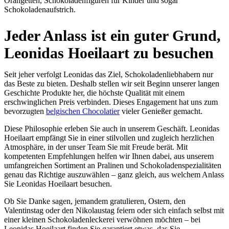
Orangetten, Schokoladenfiguren für Kinder und sogar
Schokoladenaufstrich.
Jeder Anlass ist ein guter Grund,
Leonidas Hoeilaart zu besuchen
Seit jeher verfolgt Leonidas das Ziel, Schokoladenliebhabern nur
das Beste zu bieten. Deshalb stellen wir seit Beginn unserer langen
Geschichte Produkte her, die höchste Qualität mit einem
erschwinglichen Preis verbinden. Dieses Engagement hat uns zum
bevorzugten
belgischen Chocolatier
vieler Genießer gemacht.
Diese Philosophie erleben Sie auch in unserem Geschäft. Leonidas
Hoeilaart empfängt Sie in einer stilvollen und zugleich herzlichen
Atmosphäre, in der unser Team Sie mit Freude berät. Mit
kompetenten Empfehlungen helfen wir Ihnen dabei, aus unserem
umfangreichen Sortiment an Pralinen und Schokoladenspezialitäten
genau das Richtige auszuwählen – ganz gleich, aus welchem Anlass
Sie Leonidas Hoeilaart besuchen.
Ob Sie Danke sagen, jemandem gratulieren, Ostern, den
Valentinstag oder den Nikolaustag feiern oder sich einfach selbst mit
einer kleinen Schokoladenleckerei verwöhnen möchten – bei
Leonidas Hoeilaart finden Sie garantiert etwas, das Sie