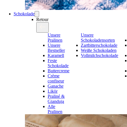
Schokolade
Retour
Unsere
Unsere
Pralinen
Schokoladensorten
Unsere
Zartbitterschokolade
Bestseller
Weiße Schokoladen
Karamell
Vollmilchschokolade
Feste
Schokolade
Buttercreme
Crème
confiseur
Ganache
Likör
Praliné &
Gianduja
Alle
Pralinen