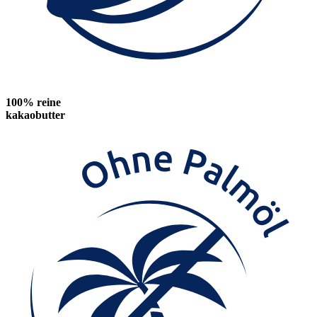
100% reine
kakaobutter