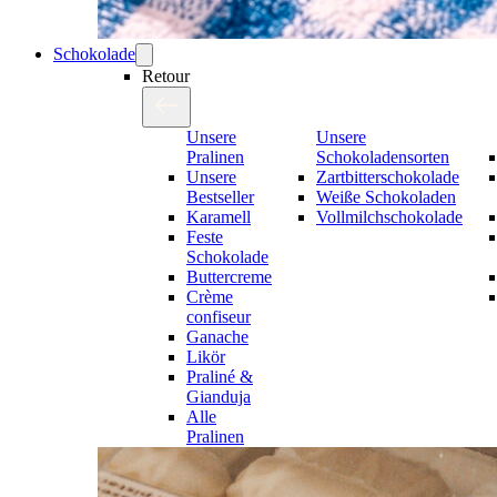
Schokolade
Retour
Unsere
Unsere
Pralinen
Schokoladensorten
Unsere
Zartbitterschokolade
Bestseller
Weiße Schokoladen
Karamell
Vollmilchschokolade
Feste
Schokolade
Buttercreme
Crème
confiseur
Ganache
Likör
Praliné &
Gianduja
Alle
Pralinen