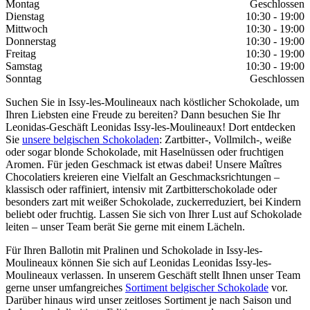
Montag
Geschlossen
Dienstag
10:30 - 19:00
Mittwoch
10:30 - 19:00
Donnerstag
10:30 - 19:00
Freitag
10:30 - 19:00
Samstag
10:30 - 19:00
Sonntag
Geschlossen
Suchen Sie in Issy-les-Moulineaux nach köstlicher Schokolade, um
Ihren Liebsten eine Freude zu bereiten? Dann besuchen Sie Ihr
Leonidas-Geschäft Leonidas Issy-les-Moulineaux! Dort entdecken
Sie
unsere belgischen Schokoladen
: Zartbitter-, Vollmilch-, weiße
oder sogar blonde Schokolade, mit Haselnüssen oder fruchtigen
Aromen. Für jeden Geschmack ist etwas dabei! Unsere Maîtres
Chocolatiers kreieren eine Vielfalt an Geschmacksrichtungen –
klassisch oder raffiniert, intensiv mit Zartbitterschokolade oder
besonders zart mit weißer Schokolade, zuckerreduziert, bei Kindern
beliebt oder fruchtig. Lassen Sie sich von Ihrer Lust auf Schokolade
leiten – unser Team berät Sie gerne mit einem Lächeln.
Für Ihren Ballotin mit Pralinen und Schokolade in Issy-les-
Moulineaux können Sie sich auf Leonidas Leonidas Issy-les-
Moulineaux verlassen. In unserem Geschäft stellt Ihnen unser Team
gerne unser umfangreiches
Sortiment belgischer Schokolade
vor.
Darüber hinaus wird unser zeitloses Sortiment je nach Saison und