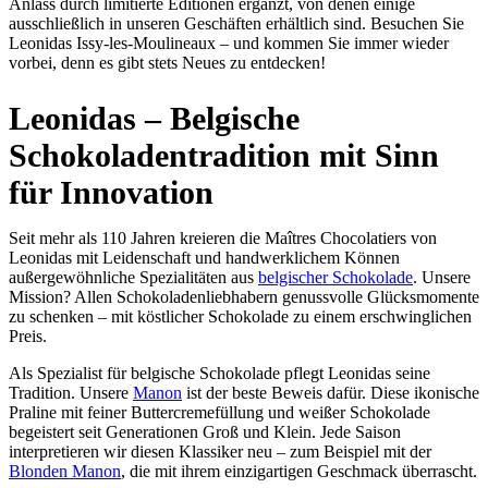
Anlass durch limitierte Editionen ergänzt, von denen einige
ausschließlich in unseren Geschäften erhältlich sind. Besuchen Sie
Leonidas Issy-les-Moulineaux – und kommen Sie immer wieder
vorbei, denn es gibt stets Neues zu entdecken!
Leonidas – Belgische
Schokoladentradition mit Sinn
für Innovation
Seit mehr als 110 Jahren kreieren die Maîtres Chocolatiers von
Leonidas mit Leidenschaft und handwerklichem Können
außergewöhnliche Spezialitäten aus
belgischer Schokolade
. Unsere
Mission? Allen Schokoladenliebhabern genussvolle Glücksmomente
zu schenken – mit köstlicher Schokolade zu einem erschwinglichen
Preis.
Als Spezialist für belgische Schokolade pflegt Leonidas seine
Tradition. Unsere
Manon
ist der beste Beweis dafür. Diese ikonische
Praline mit feiner Buttercremefüllung und weißer Schokolade
begeistert seit Generationen Groß und Klein. Jede Saison
interpretieren wir diesen Klassiker neu – zum Beispiel mit der
Blonden Manon
, die mit ihrem einzigartigen Geschmack überrascht.