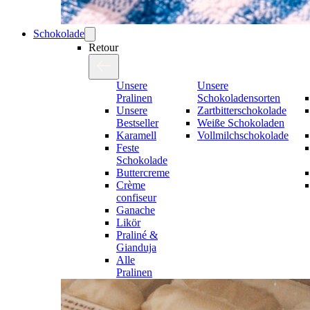
Schokolade
Retour
Unsere
Unsere
Pralinen
Schokoladensorten
Unsere
Zartbitterschokolade
Bestseller
Weiße Schokoladen
Karamell
Vollmilchschokolade
Feste
Schokolade
Buttercreme
Crème
confiseur
Ganache
Likör
Praliné &
Gianduja
Alle
Pralinen