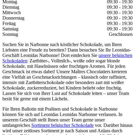
Montag
09:30 - 19:30
Dienstag
09:30 - 19:30
Mittwoch
09:30 - 19:30
Donnerstag
09:30 - 19:30
Freitag
09:30 - 19:30
Samstag
09:30 - 19:30
Sonntag
Geschlossen
Suchen Sie in Narbonne nach köstlicher Schokolade, um Ihren
Liebsten eine Freude zu bereiten? Dann besuchen Sie Ihr Leonidas-
Geschäft Leonidas Narbonne! Dort entdecken Sie
unsere belgischen
Schokoladen
: Zartbitter-, Vollmilch-, weiße oder sogar blonde
Schokolade, mit Haselnüssen oder fruchtigen Aromen. Für jeden
Geschmack ist etwas dabei! Unsere Maîtres Chocolatiers kreieren
eine Vielfalt an Geschmacksrichtungen – klassisch oder raffiniert,
intensiv mit Zartbitterschokolade oder besonders zart mit weißer
Schokolade, zuckerreduziert, bei Kindern beliebt oder fruchtig.
Lassen Sie sich von Ihrer Lust auf Schokolade leiten – unser Team
berät Sie gerne mit einem Lächeln.
Für Ihren Ballotin mit Pralinen und Schokolade in Narbonne
können Sie sich auf Leonidas Leonidas Narbonne verlassen. In
unserem Geschäft stellt Ihnen unser Team gerne unser
umfangreiches
Sortiment belgischer Schokolade
vor. Darüber hinaus
wird unser zeitloses Sortiment je nach Saison und Anlass durch