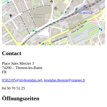
Contact
Place Jules Mercier 3
74200 – Thonon-les-Bains
FR
fr502105@myleonidas.net
,
leonidas.thonon@orange.fr
04 50 70 51 25
Öffnungszeiten