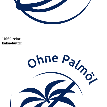
100% reine
kakaobutter