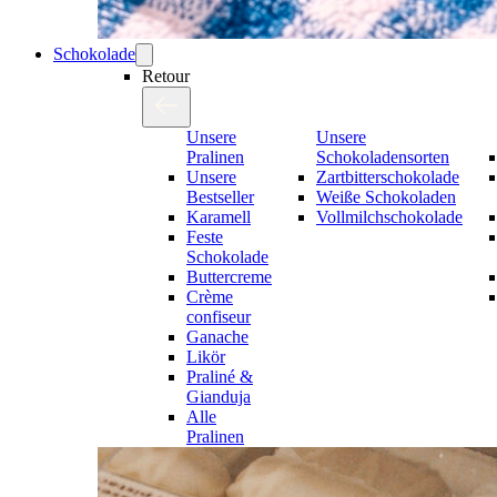
Schokolade
Retour
Unsere
Unsere
Pralinen
Schokoladensorten
Unsere
Zartbitterschokolade
Bestseller
Weiße Schokoladen
Karamell
Vollmilchschokolade
Feste
Schokolade
Buttercreme
Crème
confiseur
Ganache
Likör
Praliné &
Gianduja
Alle
Pralinen