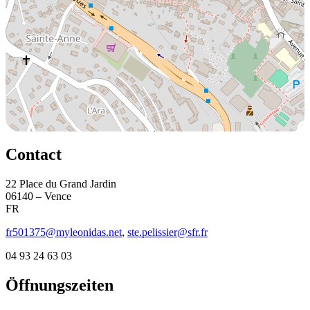
Contact
22 Place du Grand Jardin
06140 – Vence
FR
fr501375@myleonidas.net
,
ste.pelissier@sfr.fr
04 93 24 63 03
Öffnungszeiten