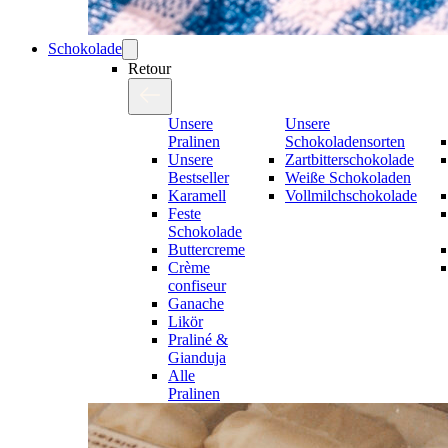
Schokolade
Retour
Unsere
Unsere
Pralinen
Schokoladensorten
Unsere
Zartbitterschokolade
Bestseller
Weiße Schokoladen
Karamell
Vollmilchschokolade
Feste
Schokolade
Buttercreme
Crème
confiseur
Ganache
Likör
Praliné &
Gianduja
Alle
Pralinen