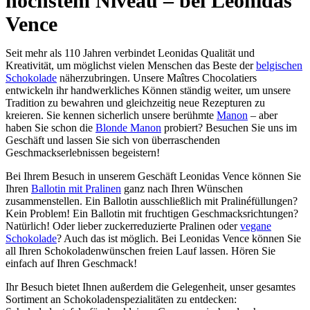
höchstem Niveau – bei Leonidas
Vence
Seit mehr als 110 Jahren verbindet Leonidas Qualität und
Kreativität, um möglichst vielen Menschen das Beste der
belgischen
Schokolade
näherzubringen. Unsere Maîtres Chocolatiers
entwickeln ihr handwerkliches Können ständig weiter, um unsere
Tradition zu bewahren und gleichzeitig neue Rezepturen zu
kreieren. Sie kennen sicherlich unsere berühmte
Manon
– aber
haben Sie schon die
Blonde Manon
probiert? Besuchen Sie uns im
Geschäft und lassen Sie sich von überraschenden
Geschmackserlebnissen begeistern!
Bei Ihrem Besuch in unserem Geschäft Leonidas Vence können Sie
Ihren
Ballotin mit Pralinen
ganz nach Ihren Wünschen
zusammenstellen. Ein Ballotin ausschließlich mit Pralinéfüllungen?
Kein Problem! Ein Ballotin mit fruchtigen Geschmacksrichtungen?
Natürlich! Oder lieber zuckerreduzierte Pralinen oder
vegane
Schokolade
? Auch das ist möglich. Bei Leonidas Vence können Sie
all Ihren Schokoladenwünschen freien Lauf lassen. Hören Sie
einfach auf Ihren Geschmack!
Ihr Besuch bietet Ihnen außerdem die Gelegenheit, unser gesamtes
Sortiment an Schokoladenspezialitäten zu entdecken: