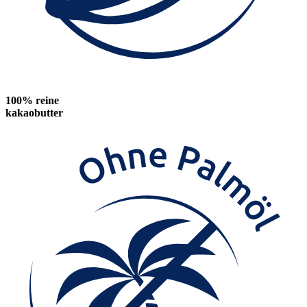
100% reine
kakaobutter