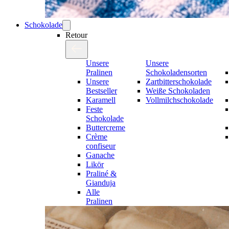
Schokolade
Retour
Unsere
Unsere
Pralinen
Schokoladensorten
Unsere
Zartbitterschokolade
Bestseller
Weiße Schokoladen
Karamell
Vollmilchschokolade
Feste
Schokolade
Buttercreme
Crème
confiseur
Ganache
Likör
Praliné &
Gianduja
Alle
Pralinen