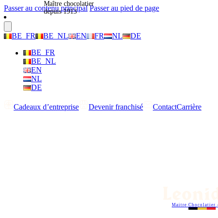
Maître chocolatier
Passer au contenu principal
Passer au pied de page
depuis 1913
BE_FR
BE_NL
EN
FR
NL
DE
BE_FR
BE_NL
EN
NL
DE
Cadeaux d’entreprise
Devenir franchisé
Contact
Carrière
Maitre Chocolatier 