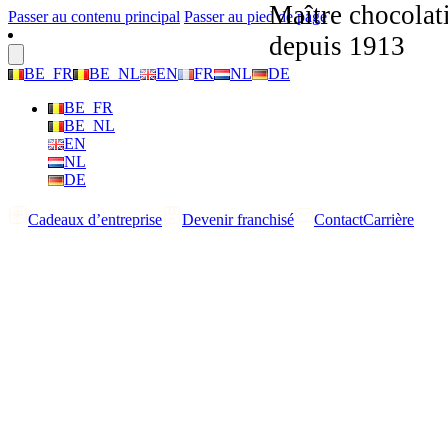
Maître chocolat
Passer au contenu principal
Passer au pied de page
depuis 1913
BE_FR
BE_NL
EN
FR
NL
DE
BE_FR
BE_NL
EN
NL
DE
Cadeaux d’entreprise
Devenir franchisé
Contact
Carrière