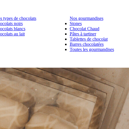
s types de chocolats
Nos gourmandises
ocolats noirs
Stones
ocolats blancs
Chocolat Chaud
colats au lait
Pâtes à tartiner
Tablettes de chocolat
Barres chocolatées
Toutes les gourmandises