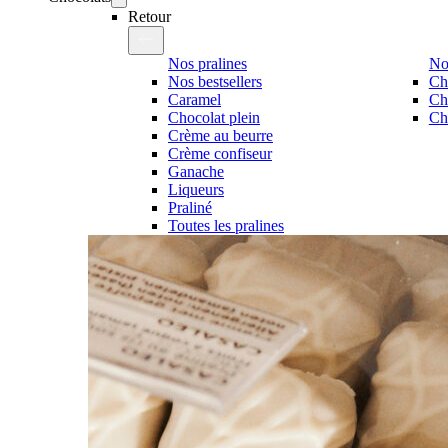
Retour
Nos pralines
No
Nos bestsellers
Ch
Caramel
Ch
Chocolat plein
Cho
Crème au beurre
Crème confiseur
Ganache
Liqueurs
Praliné
Toutes les pralines