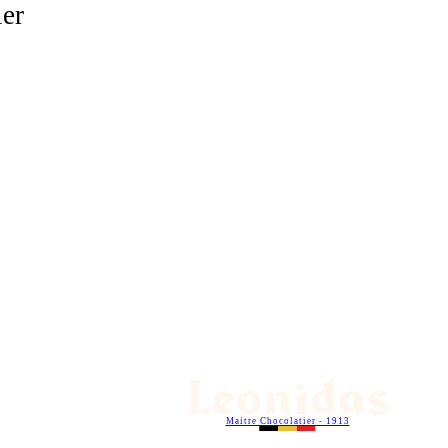
ier
Maitre Chocolatier - 1913