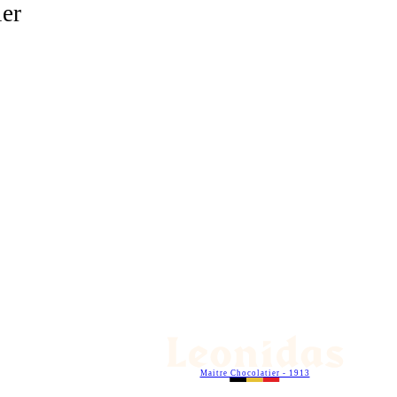
ier
Maitre Chocolatier - 1913