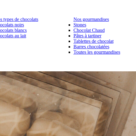
s types de chocolats
Nos gourmandises
ocolats noirs
Stones
ocolats blancs
Chocolat Chaud
colats au lait
Pâtes à tartiner
Tablettes de chocolat
Barres chocolatées
Toutes les gourmandises