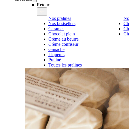
Retour
Nos pralines
No
Nos bestsellers
Ch
Caramel
Ch
Chocolat plein
Cho
Crème au beurre
Crème confiseur
Ganache
Liqueurs
Praliné
Toutes les pralines