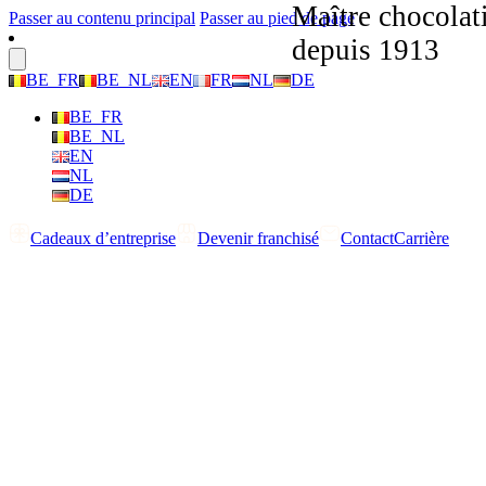
Maître chocolat
Passer au contenu principal
Passer au pied de page
depuis 1913
BE_FR
BE_NL
EN
FR
NL
DE
BE_FR
BE_NL
EN
NL
DE
Cadeaux d’entreprise
Devenir franchisé
Contact
Carrière