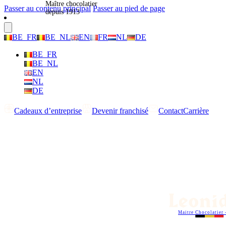
Maître chocolatier
Passer au contenu principal
Passer au pied de page
depuis 1913
BE_FR
BE_NL
EN
FR
NL
DE
BE_FR
BE_NL
EN
NL
DE
Cadeaux d’entreprise
Devenir franchisé
Contact
Carrière
Maitre Chocolatier 