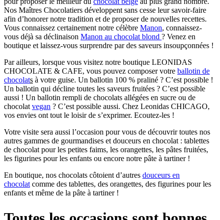
pour proposer le meilleur du
chocolat belge
au plus grand nombre.
Nos Maîtres Chocolatiers développent sans cesse leur savoir-faire
afin d’honorer notre tradition et de proposer de nouvelles recettes.
Vous connaissez certainement notre célèbre
Manon
, connaissez-
vous déjà sa déclinaison
Manon au chocolat blond
? Venez en
boutique et laissez-vous surprendre par des saveurs insoupçonnées !
Par ailleurs, lorsque vous visitez notre boutique LEONIDAS
CHOCOLATE & CAFE, vous pouvez composer votre
ballotin de
chocolat
s
à votre guise. Un ballotin 100 % praliné ? C’est possible !
Un ballotin qui décline toutes les saveurs fruitées ? C’est possible
aussi ! Un ballotin rempli de chocolats allégées en sucre ou de
chocolat
vegan
? C’est possible aussi. Chez Leonidas CHICAGO,
vos envies ont tout le loisir de s’exprimer. Ecoutez-les !
Votre visite sera aussi l’occasion pour vous de découvrir toutes nos
autres gammes de gourmandises et douceurs en chocolat : tablettes
de chocolat pour les petites faims, les orangettes, les pâtes fruitées,
les figurines pour les enfants ou encore notre pâte à tartiner !
En boutique, nos chocolats côtoient d’autres
douceurs en
chocolat
comme des tablettes, des orangettes, des figurines pour les
enfants et même de la pâte à tartiner !
Toutes les occasions sont bonnes