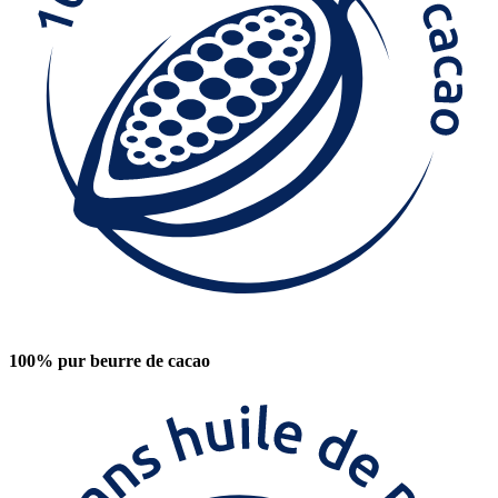
100% pur beurre de cacao