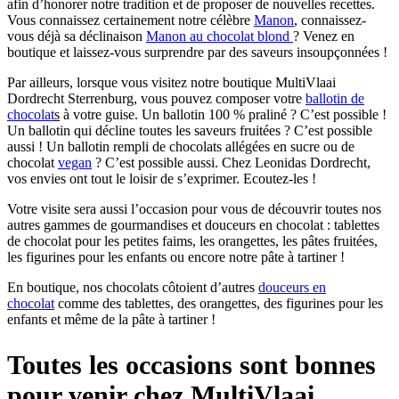
afin d’honorer notre tradition et de proposer de nouvelles recettes.
Vous connaissez certainement notre célèbre
Manon
, connaissez-
vous déjà sa déclinaison
Manon au chocolat blond
? Venez en
boutique et laissez-vous surprendre par des saveurs insoupçonnées !
Par ailleurs, lorsque vous visitez notre boutique MultiVlaai
Dordrecht Sterrenburg, vous pouvez composer votre
ballotin de
chocolat
s
à votre guise. Un ballotin 100 % praliné ? C’est possible !
Un ballotin qui décline toutes les saveurs fruitées ? C’est possible
aussi ! Un ballotin rempli de chocolats allégées en sucre ou de
chocolat
vegan
? C’est possible aussi. Chez Leonidas Dordrecht,
vos envies ont tout le loisir de s’exprimer. Ecoutez-les !
Votre visite sera aussi l’occasion pour vous de découvrir toutes nos
autres gammes de gourmandises et douceurs en chocolat : tablettes
de chocolat pour les petites faims, les orangettes, les pâtes fruitées,
les figurines pour les enfants ou encore notre pâte à tartiner !
En boutique, nos chocolats côtoient d’autres
douceurs en
chocolat
comme des tablettes, des orangettes, des figurines pour les
enfants et même de la pâte à tartiner !
Toutes les occasions sont bonnes
pour venir chez MultiVlaai