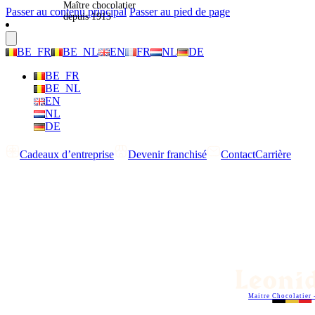
Maître chocolatier
Passer au contenu principal
Passer au pied de page
depuis 1913
BE_FR
BE_NL
EN
FR
NL
DE
BE_FR
BE_NL
EN
NL
DE
Cadeaux d’entreprise
Devenir franchisé
Contact
Carrière
Maitre Chocolatier 