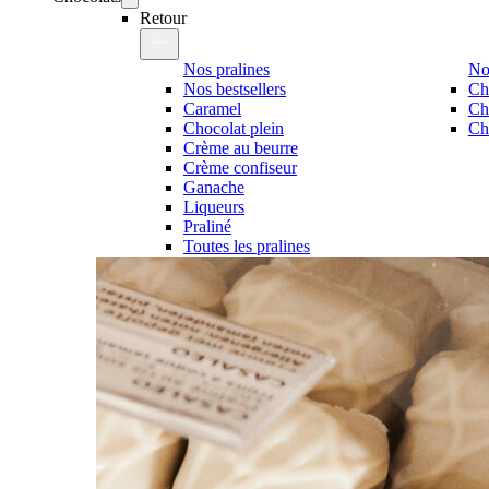
Retour
Nos pralines
No
Nos bestsellers
Ch
Caramel
Ch
Chocolat plein
Cho
Crème au beurre
Crème confiseur
Ganache
Liqueurs
Praliné
Toutes les pralines