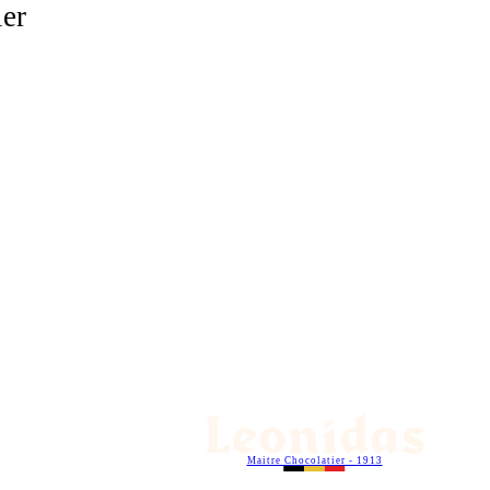
ier
Maitre Chocolatier - 1913