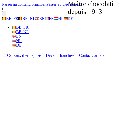
Maître chocolat
Passer au contenu principal
Passer au pied de page
depuis 1913
BE_FR
BE_NL
EN
FR
NL
DE
BE_FR
BE_NL
EN
NL
DE
Cadeaux d’entreprise
Devenir franchisé
Contact
Carrière