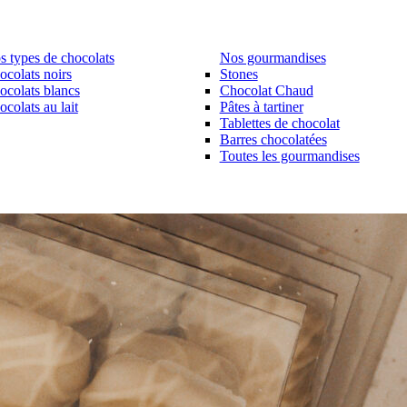
s types de chocolats
Nos gourmandises
ocolats noirs
Stones
ocolats blancs
Chocolat Chaud
colats au lait
Pâtes à tartiner
Tablettes de chocolat
Barres chocolatées
Toutes les gourmandises